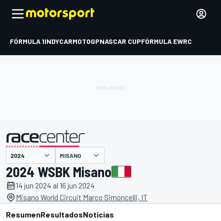
FÓRMULA 1
INDYCAR
MOTOGP
NASCAR CUP
FÓRMULA E
WRC
MISANO
presentado por
2024 WSBK Misano
14 jun 2024 al 16 jun 2024
Misano World Circuit Marco Simoncelli, IT
Resumen
Resultados
Noticias