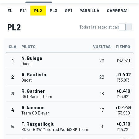
EL
PL1
PL2
PL3
SP1
PARRILLA
CARRERA1
FL
PL2
Todas las estadísticas
CLA
PILOTO
VUELTAS
TIEMPO
N. Bulega
1
20
1'33.511
Ducati
A. Bautista
+0.402
2
22
Ducati
1'33.913
R. Gardner
+0.410
3
18
GRT Racing Team
1'33.921
A. Iannone
+0.449
4
17
Team GO Eleven
1'33.960
T. Razgatlioglu
+0.710
5
6
ROKiT BMW Motorrad WorldSBK Team
1'34.221