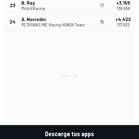
B. Ray
+3.155
23
17
MotoXRacing
1'36.666
A. Norrodin
+4.422
24
15
PETRONAS MIE Racing HONDA Team
1'37.933
Descarga tus apps