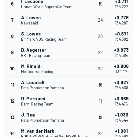
I. Lecuona
+0.711
6
19
Honda World Superbike Team
1'34.222
A. Lowes
+0.776
7
24
Kawasaki
1'34.287
S. Lowes
+0.871
8
20
Elf Marc VDS Racing Team
1'34.382
D. Aegerter
+0.873
9
22
GRT Racing Team
1'34.384
M. Rinaldi
+0.906
10
22
Motocorsa Racing
1'34.417
A. Locatelli
+0.927
11
16
Pata Prometeon Yamaha
1'34.438
D. Petrucci
+0.965
12
11
Barni Racing Team
1'34.476
J. Rea
+1.033
13
19
Pata Prometeon Yamaha
1'34.544
M. van der Mark
+1.081
14
22
ROKiT BMW Motorrad WorldSBK Team
1'34.592