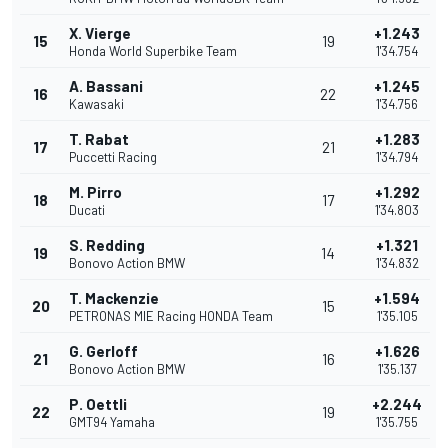
X. Vierge
+1.243
15
19
Honda World Superbike Team
1'34.754
A. Bassani
+1.245
16
22
Kawasaki
1'34.756
T. Rabat
+1.283
17
21
Puccetti Racing
1'34.794
M. Pirro
+1.292
18
17
Ducati
1'34.803
S. Redding
+1.321
19
14
Bonovo Action BMW
1'34.832
T. Mackenzie
+1.594
20
15
PETRONAS MIE Racing HONDA Team
1'35.105
G. Gerloff
+1.626
21
16
Bonovo Action BMW
1'35.137
P. Oettli
+2.244
22
19
GMT94 Yamaha
1'35.755