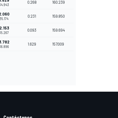
1.829
0.268
160.239
'34.943
2.060
0.231
159.850
'35.174
2.153
0.093
159.694
'35.267
3.782
1.629
157.009
'36.896
Contáctenos