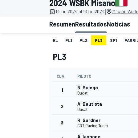
2024 WSBK Misano
|
INDYCAR
14 jun 2024 al 16 jun 2024
Misano World
Resumen
Resultados
Noticias
EL
PL1
PL2
PL3
SP1
PARRI
PL3
CLA
PILOTO
N. Bulega
1
Ducati
MOTOGP
A. Bautista
2
Ducati
R. Gardner
3
GRT Racing Team
A. Iannone