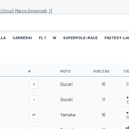
 Circuit Marco Simoncelli, IT
LLA
CARRERA1
FL 1
W
SUPERPOLE-RACE
FASTEST-LA
#
MOTO
VUELTAS
TI
Ducati
10
1
11
+
Ducati
11
1
1
+
Yamaha
10
87
1
+