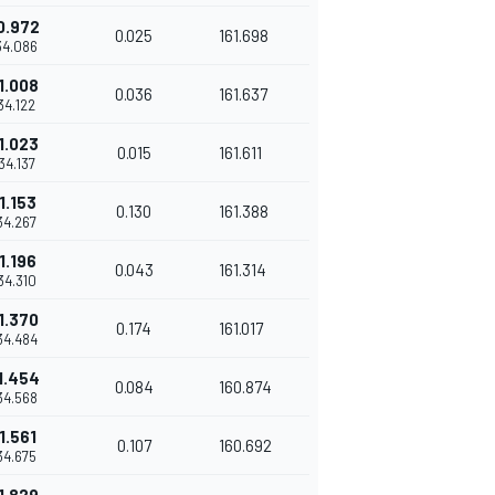
0.972
0.025
161.698
'34.086
1.008
0.036
161.637
'34.122
1.023
0.015
161.611
'34.137
1.153
0.130
161.388
'34.267
1.196
0.043
161.314
'34.310
1.370
0.174
161.017
'34.484
1.454
0.084
160.874
'34.568
1.561
0.107
160.692
'34.675