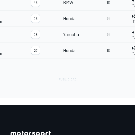
+
BMW
10
45
1
+
Honda
9
95
am
1
+
Yamaha
9
28
1
+
Honda
10
27
am
1