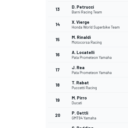
D. Petrucci
FÓRMULA E
13
Barni Racing Team
X. Vierge
14
Honda World Superbike Team
M. Rinaldi
15
Motocorsa Racing
A. Locatelli
16
Pata Prometeon Yamaha
J. Rea
17
Pata Prometeon Yamaha
T. Rabat
18
Puccetti Racing
WRC
M. Pirro
19
Ducati
P. Oettli
20
GMT94 Yamaha