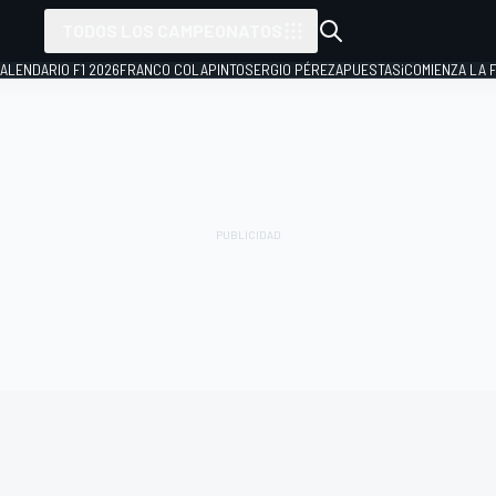
TODOS LOS CAMPEONATOS
ALENDARIO F1 2026
FRANCO COLAPINTO
SERGIO PÉREZ
APUESTAS
¡COMIENZA LA F