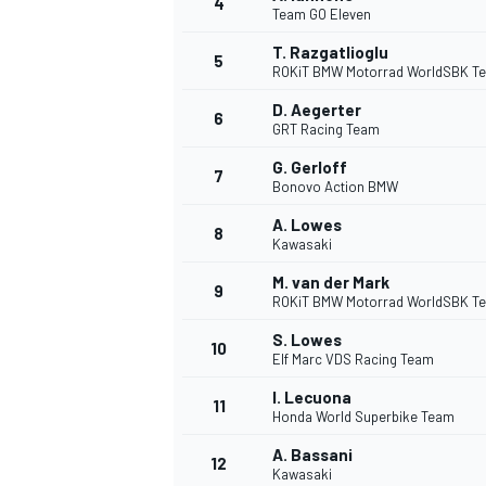
4
Team GO Eleven
T. Razgatlioglu
5
ROKiT BMW Motorrad WorldSBK T
D. Aegerter
6
GRT Racing Team
G. Gerloff
7
Bonovo Action BMW
NASCAR CUP
A. Lowes
8
Kawasaki
M. van der Mark
9
ROKiT BMW Motorrad WorldSBK T
S. Lowes
10
Elf Marc VDS Racing Team
I. Lecuona
11
Honda World Superbike Team
A. Bassani
12
Kawasaki