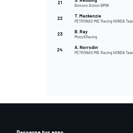
S. Redding
21
Bonovo Action BMW
T. Mackenzie
22
PETRONAS MIE Racing HONDA Te
B. Ray
23
MotoXRacing
A. Norrodin
24
PETRONAS MIE Racing HONDA Te
Descarga tus apps