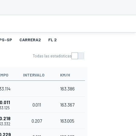
PS-SP
CARRERA2
FL 2
Todas las estadísticas
EMPO
INTERVALO
KM/H
'33.114
163.386
0.011
0.011
163.367
'33.125
0.218
0.207
163.005
'33.332
0.229