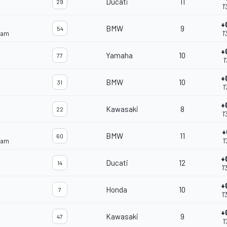
Ducati
11
29
1
+
BMW
9
54
eam
1
+
Yamaha
10
77
1
+
BMW
10
31
1
+
Kawasaki
8
22
1
+
BMW
11
60
eam
1
+
Ducati
12
14
1
+
Honda
10
7
1
+
Kawasaki
9
47
1