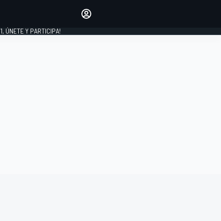
favoritos
Haz que se oiga tu voz
comentando artículos.
1, ÚNETE Y PARTICIPA!
INICIAR SESIÓN
EDICIÓN
LATINOAMÉRICA