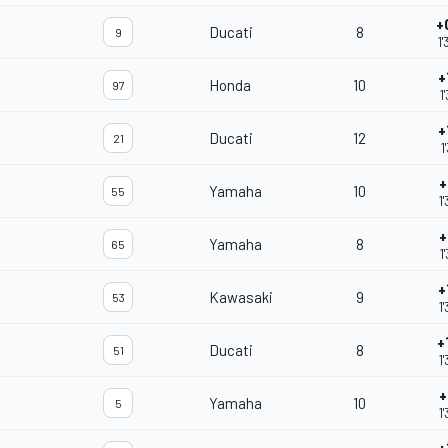
+
Ducati
8
9
1
+
Honda
10
97
1
+
Ducati
12
21
1
+
Yamaha
10
55
1
+
Yamaha
8
65
1
+
Kawasaki
9
53
1
+
Ducati
8
51
1
+
Yamaha
10
5
1