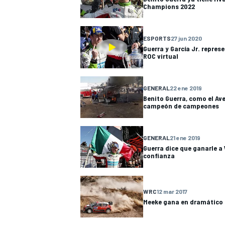
Champions 2022
ESPORTS
27 jun 2020
Guerra y García Jr. repres
ROC virtual
GENERAL
22 ene 2019
NASCAR CUP
Benito Guerra, como el Ave
campeón de campeones
GENERAL
21 ene 2019
Guerra dice que ganarle a 
confianza
WRC
12 mar 2017
Meeke gana en dramático f