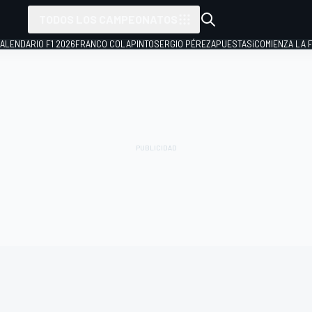
TODOS LOS CAMPEONATOS
ALENDARIO F1 2026
FRANCO COLAPINTO
SERGIO PÉREZ
APUESTAS
¡COMIENZA LA F