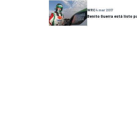
FÓRMULA E
WRC
4 mar 2017
Benito Guerra está listo p
WRC