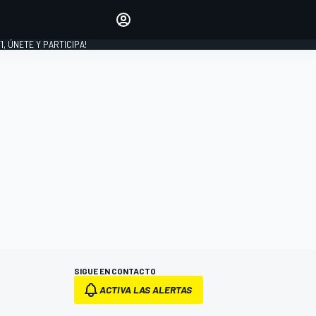
favoritos
Haz que se oiga tu voz
comentando artículos.
1, ÚNETE Y PARTICIPA!
INICIAR SESIÓN
EDICIÓN
LATINOAMÉRICA
SIGUE EN CONTACTO
ACTIVA LAS ALERTAS