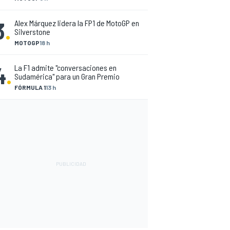
3
.
Alex Márquez lidera la FP1 de MotoGP en
Silverstone
MOTOGP
18 h
4
.
La F1 admite "conversaciones en
Sudamérica" para un Gran Premio
FÓRMULA 1
13 h