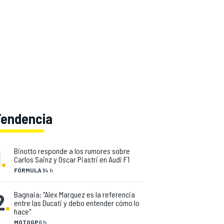
Tendencia
1
.
Binotto responde a los rumores sobre
Carlos Sainz y Oscar Piastri en Audi F1
FÓRMULA 1
4 h
2
.
Bagnaia: "Alex Marquez es la referencia
entre las Ducati y debo entender cómo lo
hace"
MOTOGP
6 h