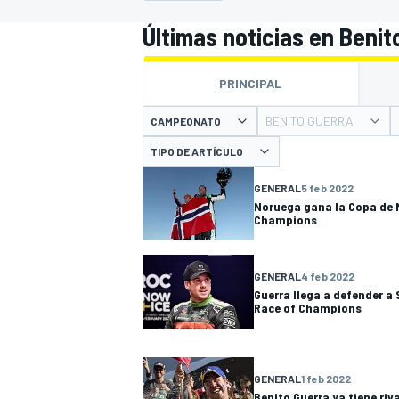
Últimas noticias en Benit
INDYCAR
PRINCIPAL
BENITO GUERRA
CAMPEONATO
TIPO DE ARTÍCULO
GENERAL
5 feb 2022
Noruega gana la Copa de 
Champions
GENERAL
4 feb 2022
Guerra llega a defender 
MOTOGP
Race of Champions
GENERAL
1 feb 2022
Benito Guerra ya tiene riv