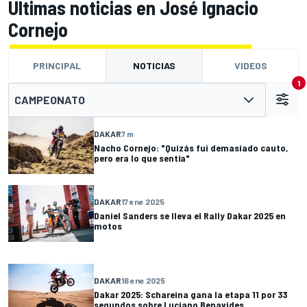
Últimas noticias en José Ignacio
Cornejo
PRINCIPAL
NOTICIAS
VIDEOS
1
CAMPEONATO
DAKAR
7 m
Nacho Cornejo: "Quizás fui demasiado cauto,
pero era lo que sentía"
DAKAR
17 ene 2025
Daniel Sanders se lleva el Rally Dakar 2025 en
motos
DAKAR
16 ene 2025
Dakar 2025: Schareina gana la etapa 11 por 33
segundos sobre Luciano Benavides