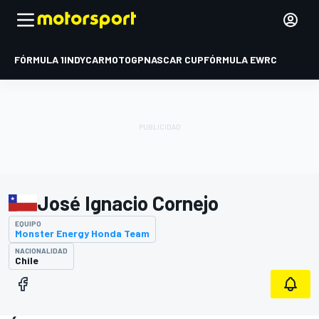
FÓRMULA 1
INDYCAR
MOTOGP
NASCAR CUP
FÓRMULA E
WRC
José Ignacio Cornejo
EQUIPO
Monster Energy Honda Team
NACIONALIDAD
Chile