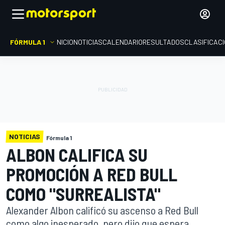
FÓRMULA 1
INICIO
NOTICIAS
CALENDARIO
RESULTADOS
CLASIFICAC
NOTICIAS
Fórmula 1
ALBON CALIFICA SU
PROMOCIÓN A RED BULL
COMO "SURREALISTA"
Alexander Albon calificó su ascenso a Red Bull
como algo inesperado, pero dijo que espera