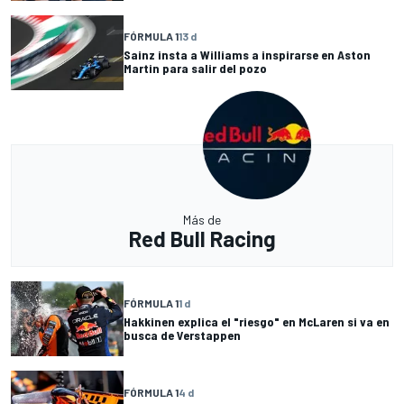
FÓRMULA 1
13 d
Sainz insta a Williams a inspirarse en Aston
Martin para salir del pozo
Más de
Red Bull Racing
FÓRMULA 1
1 d
Hakkinen explica el "riesgo" en McLaren si va en
busca de Verstappen
FÓRMULA 1
4 d