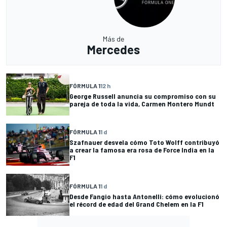
Más de
Mercedes
FÓRMULA 1
12 h
George Russell anuncia su compromiso con su
pareja de toda la vida, Carmen Montero Mundt
FÓRMULA 1
1 d
Szafnauer desvela cómo Toto Wolff contribuyó
a crear la famosa era rosa de Force India en la
F1
FÓRMULA 1
1 d
Desde Fangio hasta Antonelli: cómo evolucionó
el récord de edad del Grand Chelem en la F1