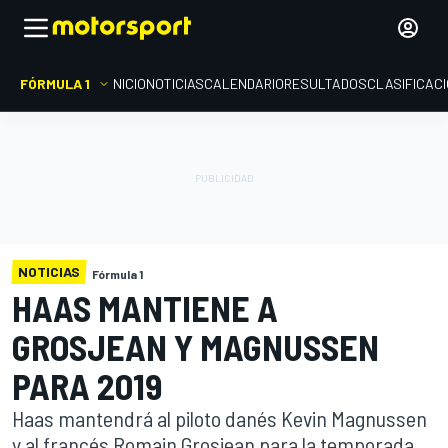
FÓRMULA 1
INICIO
NOTICIAS
CALENDARIO
RESULTADOS
CLASIFICAC
NOTICIAS
Fórmula 1
HAAS MANTIENE A
GROSJEAN Y MAGNUSSEN
PARA 2019
Haas mantendrá al piloto danés Kevin Magnussen
y al francés Romain Grosjean para la temporada