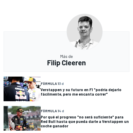
Más de
Filip Cleeren
FÓRMULA 1
3 d
Verstappen y su futuro en F1 "podría dejarlo
fácilmente, pero me encanta correr"
FÓRMULA 1
4 d
Por qué el progreso "no será suficiente" para
Red Bull hasta que pueda darle a Verstappen un
coche ganador