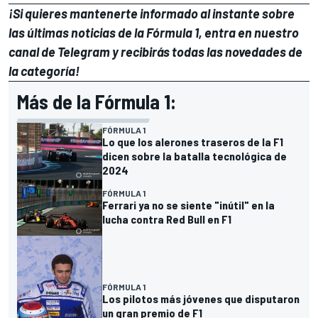
¡Si quieres mantenerte informado al instante sobre
las últimas noticias de la Fórmula 1, entra en
nuestro
canal de Telegram
y recibirás todas las novedades de
la categoría!
Más de la Fórmula 1:
FÓRMULA 1
Lo que los alerones traseros de la F1
dicen sobre la batalla tecnológica de
2024
FÓRMULA 1
Ferrari ya no se siente "inútil" en la
lucha contra Red Bull en F1
FÓRMULA 1
Los pilotos más jóvenes que disputaron
un gran premio de F1