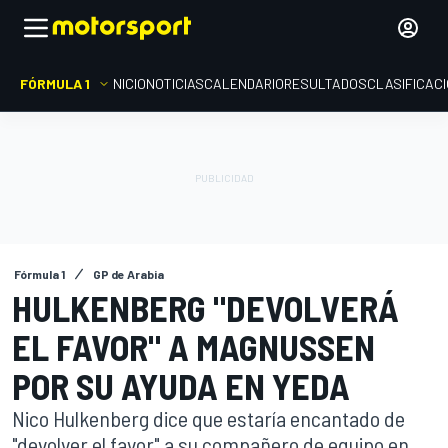
FÓRMULA 1
INICIO
NOTICIAS
CALENDARIO
RESULTADOS
CLASIFICAC
Fórmula 1
GP de Arabia
HULKENBERG "DEVOLVERÁ
EL FAVOR" A MAGNUSSEN
POR SU AYUDA EN YEDA
Nico Hulkenberg dice que estaría encantado de
"devolver el favor" a su compañero de equipo en