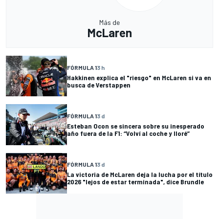
Más de
McLaren
FÓRMULA 1
3 h
Hakkinen explica el "riesgo" en McLaren si va en
busca de Verstappen
FÓRMULA 1
3 d
Esteban Ocon se sincera sobre su inesperado
año fuera de la F1: “Volví al coche y lloré”
FÓRMULA 1
3 d
La victoria de McLaren deja la lucha por el título
2026 "lejos de estar terminada", dice Brundle