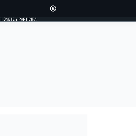
favoritos
Haz que se oiga tu voz
comentando artículos.
1, ÚNETE Y PARTICIPA!
INICIAR SESIÓN
EDICIÓN
LATINOAMÉRICA