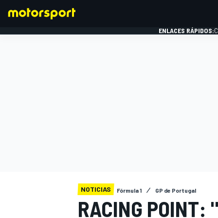
ENLACES RÁPIDOS:
C
FÓRMULA 1
NOTICIAS
Fórmula 1
GP de Portugal
RACING POINT: 