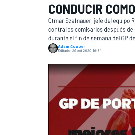
CONDUCIR COMO
INDYCAR
Otmar Szafnauer, jefe del equipo R
contra los comisarios después de
durante el fin de semana del GP de
Adam Cooper
Editado:
29 oct 2020, 19:54
MOTOGP