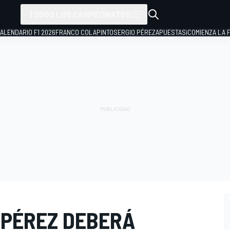
TODOS LOS CAMPEONATOS
ALENDARIO F1 2026
FRANCO COLAPINTO
SERGIO PÉREZ
APUESTAS
¡COMIENZA LA F
"PÉREZ DEBERÁ