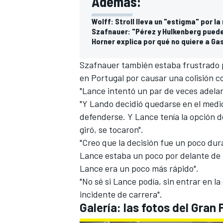
Además:
Wolff: Stroll lleva un "estigma" por l
Szafnauer: "Pérez y Hulkenberg pued
Horner explica por qué no quiere a Gas
Szafnauer también estaba frustrado
en Portugal por causar una colisión 
"Lance intentó un par de veces adelan
"Y Lando decidió quedarse en el medi
defenderse. Y Lance tenía la opción de 
giró, se tocaron".
MÁS CATEGORÍAS
"Creo que la decisión fue un poco dur
Lance estaba un poco por delante de 
Lance era un poco más rápido".
"No sé si Lance podía, sin entrar en la
incidente de carrera".
Galería: las fotos del Gran