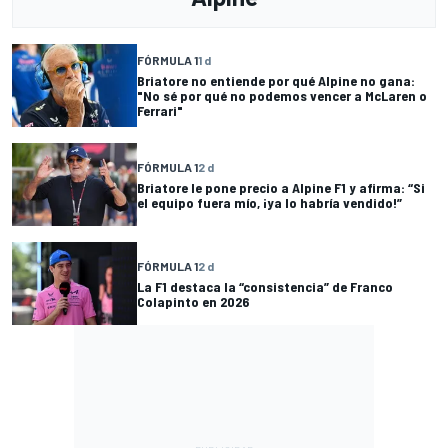
FÓRMULA 1
1 d
Briatore no entiende por qué Alpine no gana:
"No sé por qué no podemos vencer a McLaren o
Ferrari"
FÓRMULA 1
2 d
Briatore le pone precio a Alpine F1 y afirma: “Si
el equipo fuera mío, ¡ya lo habría vendido!”
FÓRMULA 1
2 d
La F1 destaca la “consistencia” de Franco
Colapinto en 2026