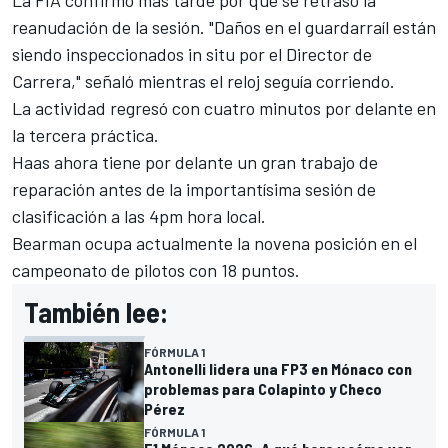
La FIA confirmó más tarde por qué se retrasó la
reanudación de la sesión. "Daños en el guardarraíl están
siendo inspeccionados in situ por el Director de
Carrera," señaló mientras el reloj seguía corriendo.
La actividad regresó con cuatro minutos por delante en
la tercera práctica.
Haas ahora tiene por delante un gran trabajo de
reparación antes de la importantísima sesión de
clasificación a las 4pm hora local.
Bearman ocupa actualmente la novena posición en el
campeonato de pilotos con 18 puntos.
También lee:
FÓRMULA 1
Antonelli lidera una FP3 en Mónaco con
problemas para Colapinto y Checo
Pérez
FÓRMULA 1