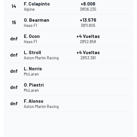
F. Colapinto
+8.006
14
Alpine
38'06.235
O. Bearman
+13.576
15
Haas F1
38'11.805
E. Ocon
+4 Vueltas
dnf
Haas F1
28'52.858
L. Stroll
+4 Vueltas
dnf
Aston Martin Racing
28'53.381
L. Norris
dnf
McLaren
O. Piastri
dnf
McLaren
F. Alonso
dnf
Aston Martin Racing