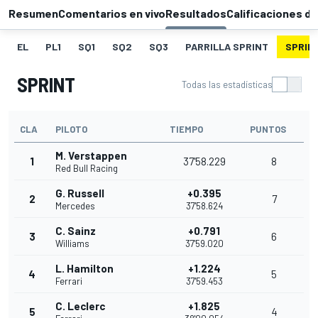
Resumen
Comentarios en vivo
Resultados
Calificaciones de
EL
PL1
SQ1
SQ2
SQ3
PARRILLA SPRINT
SPRIN
SPRINT
Todas las estadísticas
CLA
PILOTO
TIEMPO
PUNTOS
M. Verstappen
1
37'58.229
8
Red Bull Racing
G. Russell
+0.395
2
7
Mercedes
37'58.624
C. Sainz
+0.791
3
6
Williams
37'59.020
L. Hamilton
+1.224
4
5
Ferrari
37'59.453
C. Leclerc
+1.825
5
4