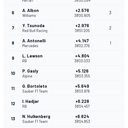
Ferrari
38'00.054
A. Albon
+2.576
6
3
Williams
38'00.805
Y. Tsunoda
+2.976
7
2
Red Bull Racing
38'01.205
A. Antonelli
+4.147
8
1
Mercedes
38'02.376
L. Lawson
+4.804
9
RB
38'03.033
P. Gasly
+5.126
10
Alpine
38'03.355
G. Bortoleto
+5.649
11
Sauber F1 Team
38'03.878
I. Hadjar
+6.228
12
RB
38'04.457
N. Hulkenberg
+6.624
13
Sauber F1 Team
38'04.853