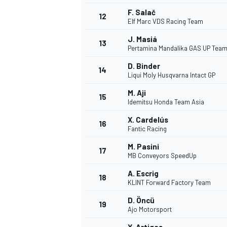
F. Salač
FÓRMULA E
12
Elf Marc VDS Racing Team
J. Masiá
13
Pertamina Mandalika GAS UP Tea
D. Binder
14
Liqui Moly Husqvarna Intact GP
M. Aji
15
Idemitsu Honda Team Asia
X. Cardelús
16
Fantic Racing
M. Pasini
17
MB Conveyors SpeedUp
WRC
A. Escrig
18
KLINT Forward Factory Team
D. Öncü
19
Ajo Motorsport