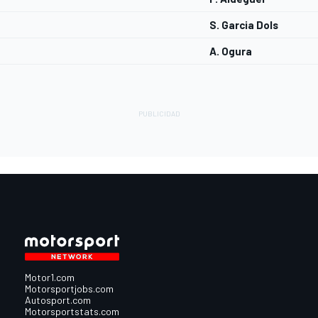
S. Garcia Dols
A. Ogura
Motor1.com
Motorsportjobs.com
Autosport.com
Motorsportstats.com