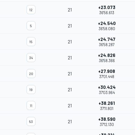
+23.073
21
12
36'56.613
+24.540
21
5
m
36'58.080
+24.747
21
15
36'58.287
+24.826
21
34
36'58.366
+27.908
21
20
37'01.448
+30.424
21
19
37'03.964
+38.261
21
11
37'11.801
+38.590
21
53
37'12.130