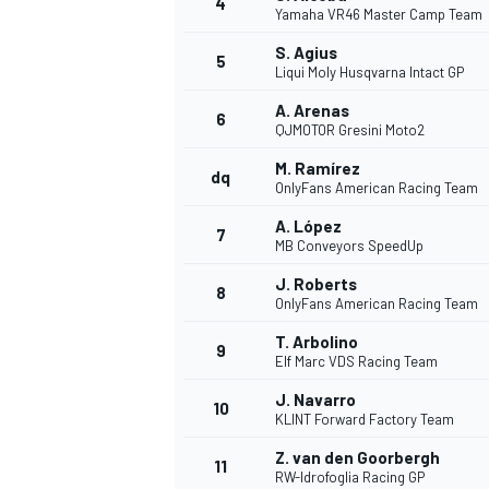
4
Yamaha VR46 Master Camp Team
S. Agius
5
Liqui Moly Husqvarna Intact GP
A. Arenas
6
QJMOTOR Gresini Moto2
M. Ramírez
dq
OnlyFans American Racing Team
NASCAR CUP
A. López
7
MB Conveyors SpeedUp
J. Roberts
8
OnlyFans American Racing Team
T. Arbolino
9
Elf Marc VDS Racing Team
J. Navarro
10
KLINT Forward Factory Team
Z. van den Goorbergh
11
RW-Idrofoglia Racing GP