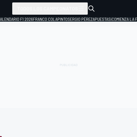
TODOS LOS CAMPEONATOS
ALENDARIO F1 2026
FRANCO COLAPINTO
SERGIO PÉREZ
APUESTAS
¡COMIENZA LA F