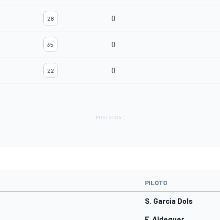
0
28
0
35
0
22
PILOTO
S. Garcia Dols
F. Aldeguer