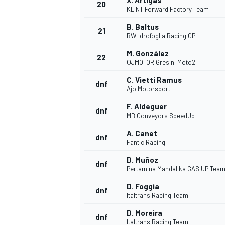
X. Artigas
20
KLINT Forward Factory Team
B. Baltus
21
RW-Idrofoglia Racing GP
M. González
22
QJMOTOR Gresini Moto2
C. Vietti Ramus
dnf
Ajo Motorsport
F. Aldeguer
dnf
MB Conveyors SpeedUp
A. Canet
dnf
Fantic Racing
D. Muñoz
dnf
Pertamina Mandalika GAS UP Tea
D. Foggia
dnf
Italtrans Racing Team
D. Moreira
dnf
Italtrans Racing Team