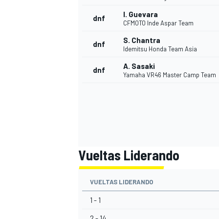
I. Guevara
dnf
CFMOTO Inde Aspar Team
S. Chantra
dnf
Idemitsu Honda Team Asia
A. Sasaki
dnf
Yamaha VR46 Master Camp Team
MÁS CATEGORÍAS
Vueltas Liderando
VUELTAS LIDERANDO
1 - 1
2 - 14