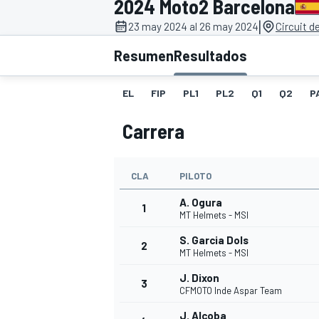
2024 Moto2 Barcelona
|
INDYCAR
23 may 2024 al 26 may 2024
Circuit d
Resumen
Resultados
EL
FIP
PL1
PL2
Q1
Q2
P
Carrera
CLA
PILOTO
A. Ogura
1
MT Helmets - MSI
MOTOGP
S. Garcia Dols
2
MT Helmets - MSI
J. Dixon
3
CFMOTO Inde Aspar Team
J. Alcoba