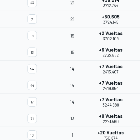
+39.214
21
43
37'12.754
+50.605
21
7
37'24.145
+2 Vueltas
19
18
37'02.109
+6 Vueltas
15
13
27'32.682
+7 Vueltas
14
54
24'15.407
+7 Vueltas
14
44
24'19.654
+7 Vueltas
14
17
m
32'44.888
+8 Vueltas
13
71
22'51.560
+20 Vueltas
1
10
1'50.874