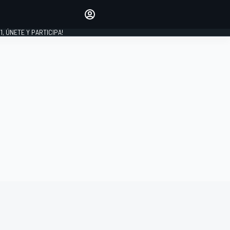
favoritos
Haz que se oiga tu voz
comentando artículos.
1, ÚNETE Y PARTICIPA!
INICIAR SESIÓN
EDICIÓN
LATINOAMÉRICA