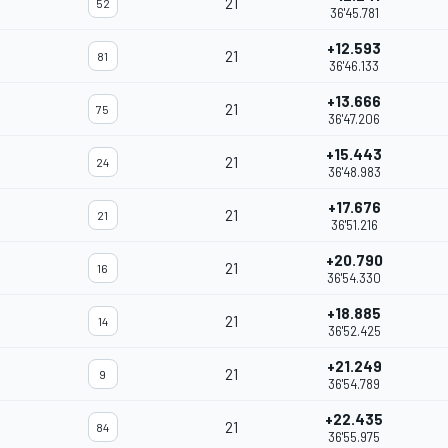
21
52
36'45.781
+12.593
21
81
36'46.133
+13.666
21
75
36'47.206
+15.443
21
24
36'48.983
+17.676
21
21
36'51.216
+20.790
21
16
36'54.330
+18.885
21
14
36'52.425
+21.249
21
9
36'54.789
+22.435
21
84
36'55.975