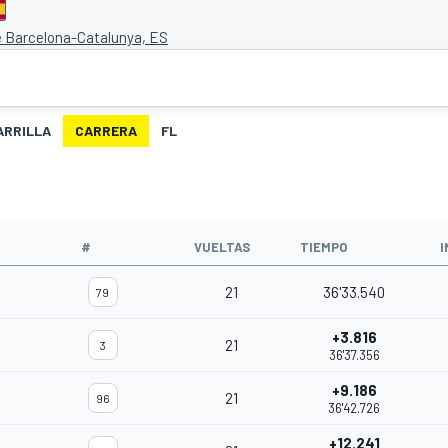
e Barcelona-Catalunya, ES
ARRILLA
CARRERA
FL
#
VUELTAS
TIEMPO
I
21
36'33.540
79
+3.816
21
3
36'37.356
+9.186
21
96
36'42.726
+12.241