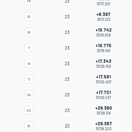
23
79
35'17.201
+8.397
23
10
35'17.213
+10.742
23
18
35'19.558
+10.775
23
7
35'19.591
+17.343
23
14
35'26.159
+17.591
23
3
35'26.407
+17.721
23
24
35'26.537
+29.360
23
52
35'38.176
+29.387
23
15
35'38.203