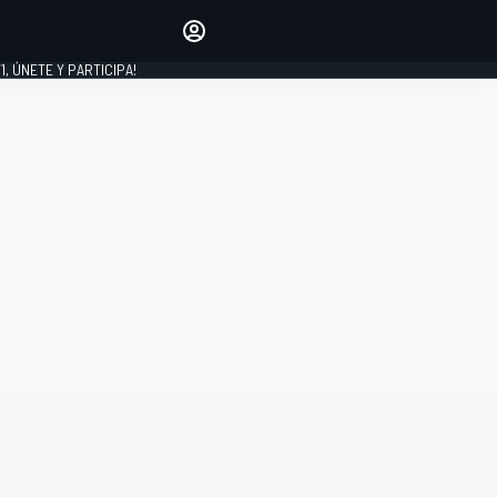
favoritos
Haz que se oiga tu voz
comentando artículos.
1, ÚNETE Y PARTICIPA!
INICIAR SESIÓN
EDICIÓN
LATINOAMÉRICA