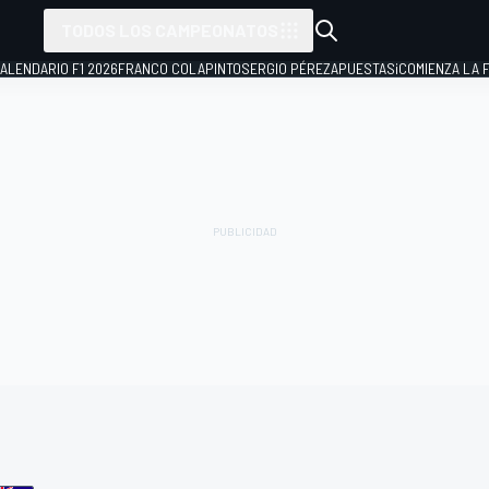
TODOS LOS CAMPEONATOS
ALENDARIO F1 2026
FRANCO COLAPINTO
SERGIO PÉREZ
APUESTAS
¡COMIENZA LA F