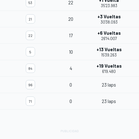
+1 Vuelta
22
53
35'23.983
+3 Vueltas
20
21
30'38.093
+6 Vueltas
17
22
26'14.007
+13 Vueltas
10
5
15'39.263
+19 Vueltas
4
84
6'19.480
0
23 laps
96
0
23 laps
71