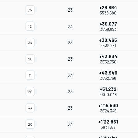
+29.864
23
75
35'38.680
+30.077
23
12
35'38.893
+30.465
23
34
35'39.281
+43.934
23
28
35'52.750
+43.940
23
11
35'52.756
+51.232
23
29
36'00.048
+1'15.530
23
43
36'24.346
+1'22.861
23
20
36'31.677