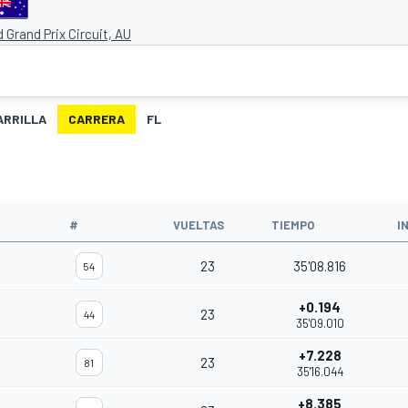
nd Grand Prix Circuit, AU
ARRILLA
CARRERA
FL
#
VUELTAS
TIEMPO
I
23
35'08.816
54
+0.194
23
44
35'09.010
+7.228
23
81
35'16.044
+8.385