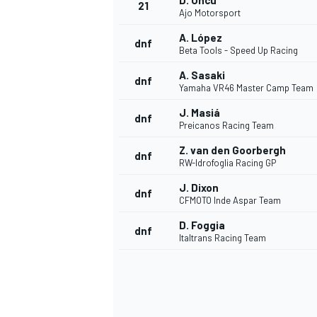
D. Öncü
21
Ajo Motorsport
A. López
dnf
Beta Tools - Speed Up Racing
A. Sasaki
dnf
Yamaha VR46 Master Camp Team
J. Masiá
dnf
Preicanos Racing Team
Z. van den Goorbergh
dnf
RW-Idrofoglia Racing GP
J. Dixon
dnf
CFMOTO Inde Aspar Team
D. Foggia
dnf
Italtrans Racing Team