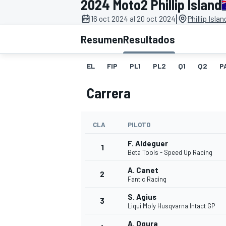
2024 Moto2 Phillip Island
|
INDYCAR
16 oct 2024 al 20 oct 2024
Phillip Isla
Resumen
Resultados
EL
FIP
PL1
PL2
Q1
Q2
P
Carrera
CLA
PILOTO
F. Aldeguer
1
Beta Tools - Speed Up Racing
MOTOGP
A. Canet
2
Fantic Racing
S. Agius
3
Liqui Moly Husqvarna Intact GP
A. Ogura