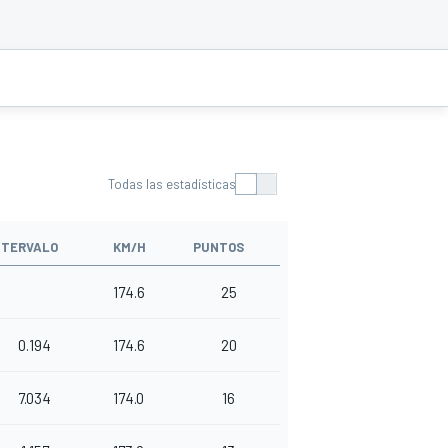
Todas las estadísticas
NTERVALO
KM/H
PUNTOS
174.6
25
0.194
174.6
20
7.034
174.0
16