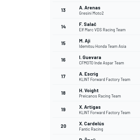
A. Arenas
FÓRMULA E
13
Gresini Moto2
F. Salač
14
Elf Marc VDS Racing Team
M. Aji
15
Idemitsu Honda Team Asia
I. Guevara
16
CFMOTO Inde Aspar Team
A. Escrig
17
KLINT Forward Factory Team
H. Voight
18
Preicanos Racing Team
WRC
X. Artigas
19
KLINT Forward Factory Team
X. Cardelús
20
Fantic Racing