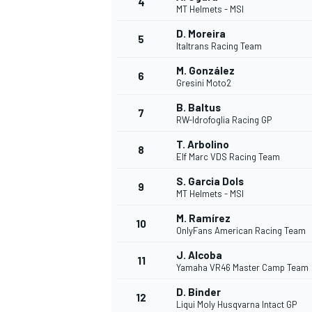
4
MT Helmets - MSI
D. Moreira
5
Italtrans Racing Team
M. González
6
Gresini Moto2
B. Baltus
7
RW-Idrofoglia Racing GP
NASCAR CUP
T. Arbolino
8
Elf Marc VDS Racing Team
S. Garcia Dols
9
MT Helmets - MSI
M. Ramírez
10
OnlyFans American Racing Team
J. Alcoba
11
Yamaha VR46 Master Camp Team
D. Binder
12
Liqui Moly Husqvarna Intact GP