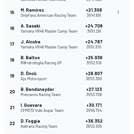
M. Ramírez
+21.308
15
1
OnlyFans American Racing Team
35'47.891
A. Sasaki
+24.708
16
Yamaha VR46 Master Camp Team
35'51.291
J. Alcoba
+24.787
17
Yamaha VR46 Master Camp Team
35'51.370
B. Baltus
+25.936
18
RW-Idrofoglia Racing GP
35'52.519
D. Öncü
+26.807
19
Ajo Motorsport
35'53.390
B. Bendsneyder
+27.123
20
Preicanos Racing Team
35'53.706
I. Guevara
+30.171
21
CFMOTO Inde Aspar Team
35'56.754
D. Foggia
+36.352
22
Italtrans Racing Team
36'02.935