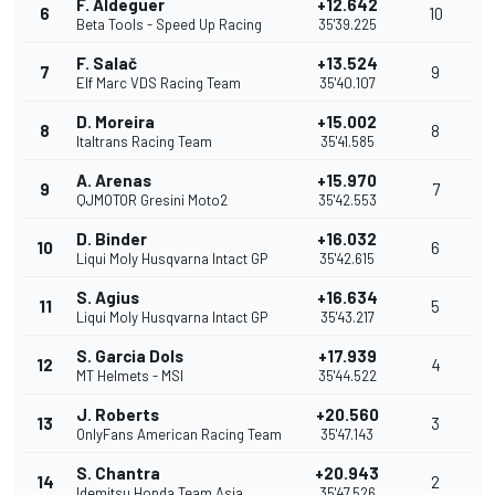
F. Aldeguer
+12.642
6
10
Beta Tools - Speed Up Racing
35'39.225
F. Salač
+13.524
7
9
Elf Marc VDS Racing Team
35'40.107
D. Moreira
+15.002
8
8
Italtrans Racing Team
35'41.585
A. Arenas
+15.970
9
7
QJMOTOR Gresini Moto2
35'42.553
D. Binder
+16.032
10
6
Liqui Moly Husqvarna Intact GP
35'42.615
S. Agius
+16.634
11
5
Liqui Moly Husqvarna Intact GP
35'43.217
S. Garcia Dols
+17.939
12
4
MT Helmets - MSI
35'44.522
J. Roberts
+20.560
13
3
OnlyFans American Racing Team
35'47.143
S. Chantra
+20.943
14
2
Idemitsu Honda Team Asia
35'47.526