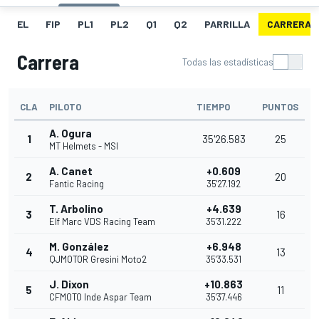
EL
FIP
PL1
PL2
Q1
Q2
PARRILLA
CARRERA
Carrera
Todas las estadísticas
CLA
PILOTO
TIEMPO
PUNTOS
A. Ogura
1
35'26.583
25
MT Helmets - MSI
A. Canet
+0.609
2
20
Fantic Racing
35'27.192
T. Arbolino
+4.639
3
16
Elf Marc VDS Racing Team
35'31.222
M. González
+6.948
4
13
QJMOTOR Gresini Moto2
35'33.531
J. Dixon
+10.863
5
11
CFMOTO Inde Aspar Team
35'37.446