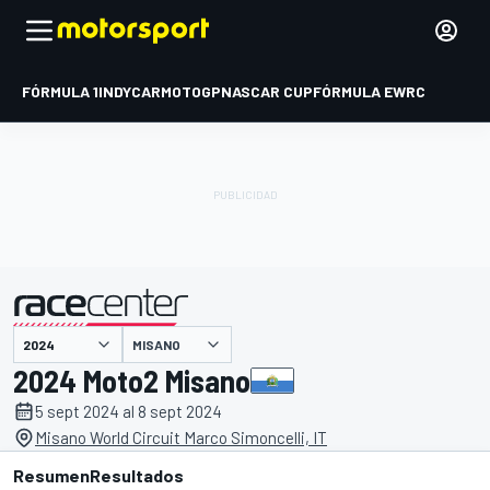
FÓRMULA 1
INDYCAR
MOTOGP
NASCAR CUP
FÓRMULA E
WRC
MISANO
presentado por
2024 Moto2 Misano
5 sept 2024 al 8 sept 2024
Misano World Circuit Marco Simoncelli, IT
Resumen
Resultados