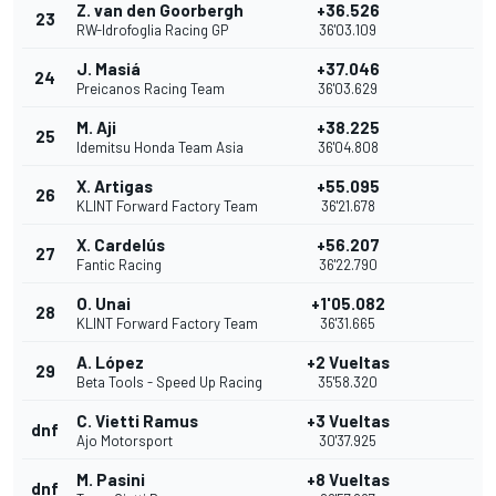
Z. van den Goorbergh
+36.526
23
RW-Idrofoglia Racing GP
36'03.109
J. Masiá
+37.046
24
Preicanos Racing Team
36'03.629
M. Aji
+38.225
25
Idemitsu Honda Team Asia
36'04.808
X. Artigas
+55.095
26
KLINT Forward Factory Team
36'21.678
X. Cardelús
+56.207
27
Fantic Racing
36'22.790
O. Unai
+1'05.082
28
KLINT Forward Factory Team
36'31.665
A. López
+2 Vueltas
29
Beta Tools - Speed Up Racing
35'58.320
C. Vietti Ramus
+3 Vueltas
dnf
Ajo Motorsport
30'37.925
M. Pasini
+8 Vueltas
dnf