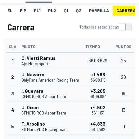
EL
FIP
PL1
PL2
Q1
Q2
PARRILLA
CARRERA
Carrera
Todas las estadísticas
CLA
PILOTO
TIEMPO
PUNTOS
C. Vietti Ramus
1
36'06.629
25
Ajo Motorsport
J. Navarro
+1.486
2
20
OnlyFans American Racing Team
36'08.115
I. Guevara
+3.265
3
16
CFMOTO RCB Aspar Team
36'09.894
J. Dixon
+4.502
4
13
CFMOTO RCB Aspar Team
36'11.131
T. Arbolino
+4.833
5
11
Elf Marc VDS Racing Team
36'11.462