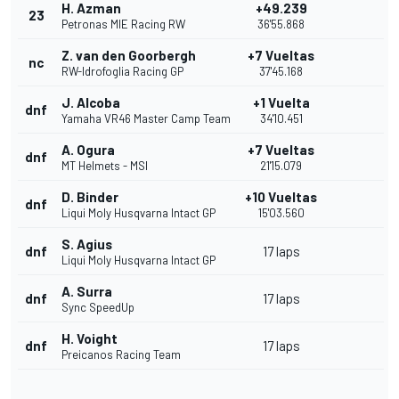
H. Azman
+49.239
23
Petronas MIE Racing RW
36'55.868
Z. van den Goorbergh
+7 Vueltas
nc
RW-Idrofoglia Racing GP
37'45.168
J. Alcoba
+1 Vuelta
dnf
Yamaha VR46 Master Camp Team
34'10.451
A. Ogura
+7 Vueltas
dnf
MT Helmets - MSI
21'15.079
D. Binder
+10 Vueltas
dnf
Liqui Moly Husqvarna Intact GP
15'03.560
S. Agius
dnf
17 laps
Liqui Moly Husqvarna Intact GP
A. Surra
dnf
17 laps
Sync SpeedUp
H. Voight
dnf
17 laps
Preicanos Racing Team