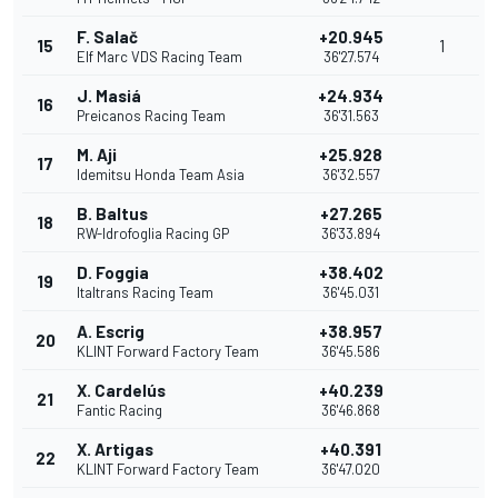
F. Salač
+20.945
15
1
Elf Marc VDS Racing Team
36'27.574
J. Masiá
+24.934
16
Preicanos Racing Team
36'31.563
M. Aji
+25.928
17
Idemitsu Honda Team Asia
36'32.557
B. Baltus
+27.265
18
RW-Idrofoglia Racing GP
36'33.894
D. Foggia
+38.402
19
Italtrans Racing Team
36'45.031
A. Escrig
+38.957
20
KLINT Forward Factory Team
36'45.586
X. Cardelús
+40.239
21
Fantic Racing
36'46.868
X. Artigas
+40.391
22
KLINT Forward Factory Team
36'47.020