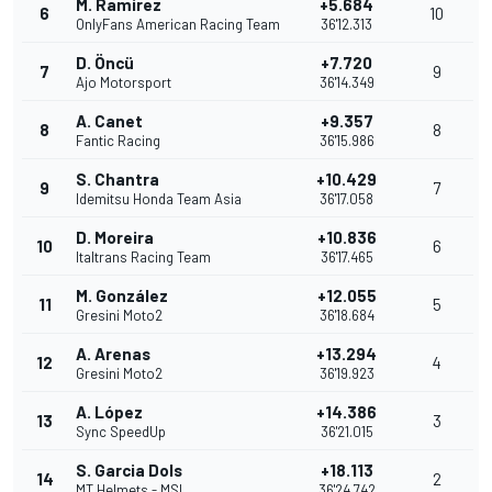
M. Ramírez
+5.684
6
10
OnlyFans American Racing Team
36'12.313
D. Öncü
+7.720
7
9
Ajo Motorsport
36'14.349
A. Canet
+9.357
8
8
Fantic Racing
36'15.986
S. Chantra
+10.429
9
7
Idemitsu Honda Team Asia
36'17.058
D. Moreira
+10.836
10
6
Italtrans Racing Team
36'17.465
M. González
+12.055
11
5
Gresini Moto2
36'18.684
A. Arenas
+13.294
12
4
Gresini Moto2
36'19.923
A. López
+14.386
13
3
Sync SpeedUp
36'21.015
S. Garcia Dols
+18.113
14
2
MT Helmets - MSI
36'24.742