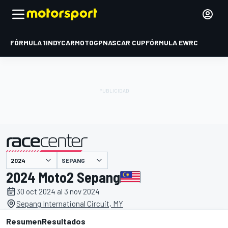
FÓRMULA 1
INDYCAR
MOTOGP
NASCAR CUP
FÓRMULA E
WRC
SEPANG
presentado por
2024 Moto2 Sepang
30 oct 2024 al 3 nov 2024
Sepang International Circuit, MY
Resumen
Resultados