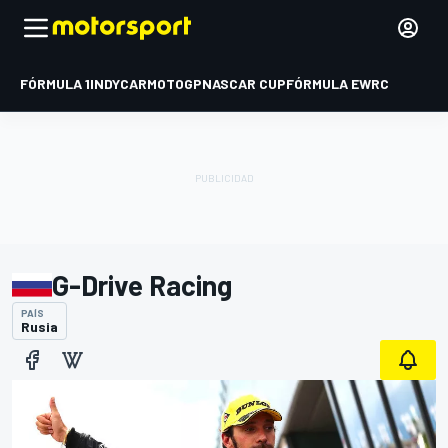
FÓRMULA 1
INDYCAR
MOTOGP
NASCAR CUP
FÓRMULA E
WRC
G-Drive Racing
PAÍS
Rusia