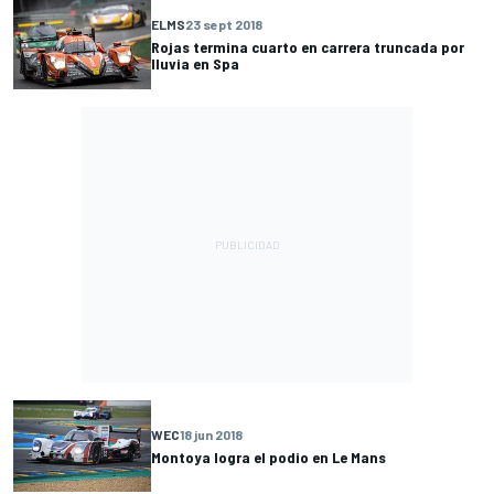
ELMS
23 sept 2018
Rojas termina cuarto en carrera truncada por
lluvia en Spa
WEC
18 jun 2018
Montoya logra el podio en Le Mans