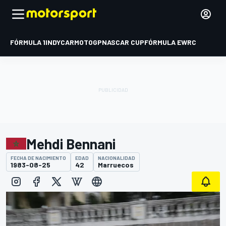
FÓRMULA 1
INDYCAR
MOTOGP
NASCAR CUP
FÓRMULA E
WRC
Mehdi Bennani
FECHA DE NACIMIENTO
EDAD
NACIONALIDAD
1983-08-25
42
Marruecos