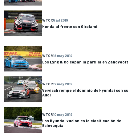
WTCR
5 jul 2019
Honda al frente con Girolami
WTCR
18 may 2019
Los Lynk & Co copan la parrilla en Zandvoort
WTCR
12 may 2019
Vervisch rompe el dominio de Hyundai con su
Audi
WTCR
10 may 2019
Los Hyundai vuelan en la clasificación de
Eslovaquia