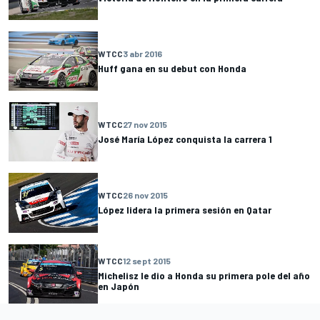
WTCC
3 abr 2016
Huff gana en su debut con Honda
WTCC
27 nov 2015
José María López conquista la carrera 1
WTCC
26 nov 2015
López lidera la primera sesión en Qatar
WTCC
12 sept 2015
Michelisz le dio a Honda su primera pole del año
en Japón