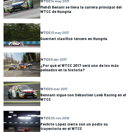
WTCC
14 may 2017
Mehdi Benani se lleva la carrera principal del
WTCC de Hungría
WTCC
13 may 2017
Guerrieri clasificó tercero en Hungría
WTCC
6 abr 2017
¿Por qué el WTCC 2017 será uno de los más
peleados en la historia?
WTCC
6 mar 2017
Bennani sigue con Sébastien Loeb Racing en el
WTCC
WTCC
25 nov 2016
Pechito López cierra con un podio su
trayectoria en el WTCC