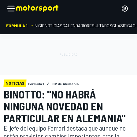
FÓRMULA 1
INICIO
NOTICIAS
CALENDARIO
RESULTADOS
CLASIFICAC
NOTICIAS
Fórmula 1
GP de Alemania
BINOTTO: "NO HABRÁ
NINGUNA NOVEDAD EN
PARTICULAR EN ALEMANIA"
El jefe del equipo Ferrari destaca que aunque no
están previstos cambios importantes, tras la