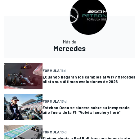
Más de
Mercedes
FÓRMULA 1
1 d
¿Cuándo llegarán los cambios al W17? Mercedes
alista sus últimas evoluciones de 2026
FÓRMULA 1
3 d
Esteban Ocon se sincera sobre su inesperado
año fuera de la F1: “Volví al coche y lloré”
FÓRMULA 1
3 d
Steiner elogia a Red Bull tras una importante