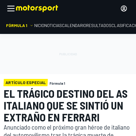
FÓRMULA 1
INICIO
NOTICIAS
CALENDARIO
RESULTADOS
CLASIFICAC
ARTÍCULO ESPECIAL
Fórmula 1
EL TRÁGICO DESTINO DEL AS
ITALIANO QUE SE SINTIÓ UN
EXTRAÑO EN FERRARI
Anunciado como el próximo gran héroe de italiano
del automovilismo tras la trágica muerte de