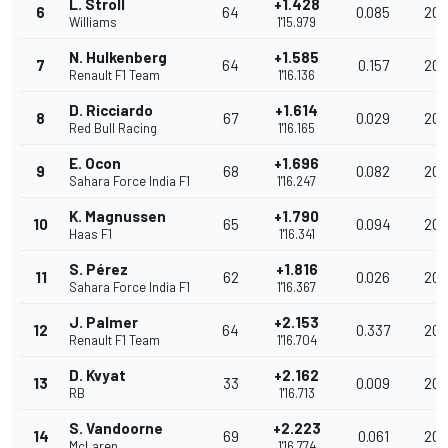
L. Stroll
+1.428
6
64
0.085
206
Williams
1'15.979
N. Hulkenberg
+1.585
7
64
0.157
206
Renault F1 Team
1'16.136
D. Ricciardo
+1.614
8
67
0.029
206
Red Bull Racing
1'16.165
E. Ocon
+1.696
9
68
0.082
205
Sahara Force India F1
1'16.247
K. Magnussen
+1.790
10
65
0.094
205
Haas F1
1'16.341
S. Pérez
+1.816
11
62
0.026
205
Sahara Force India F1
1'16.367
J. Palmer
+2.153
12
64
0.337
204
Renault F1 Team
1'16.704
D. Kvyat
+2.162
13
33
0.009
204
RB
1'16.713
S. Vandoorne
+2.223
14
69
0.061
204
McLaren
1'16.774