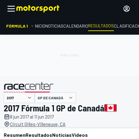
RESULTADOS
FÓRMULA 1
INICIO
NOTICIAS
CALENDARIO
CLASIFICAC
GP DE CANADÁ
presentado por
2017 Fórmula 1 GP de Canadá
8 jun 2017 al 11 jun 2017
Circuit Gilles-Villeneuve, CA
Resumen
Resultados
Noticias
Videos