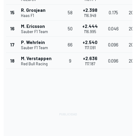
R. Grosjean
+2.398
15
58
0.175
204
Haas F1
1'16.949
M. Ericsson
+2.444
16
50
0.046
203
Sauber F1 Team
1'16.995
P. Wehrlein
+2.540
17
66
0.096
203
Sauber F1 Team
1'17.091
M. Verstappen
+2.636
18
9
0.096
203
Red Bull Racing
1'17.187