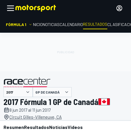
RESULTADOS
FÓRMULA 1
INICIO
NOTICIAS
CALENDARIO
CLASIFICAC
GP DE CANADÁ
presentado por
2017 Fórmula 1 GP de Canadá
8 jun 2017 al 11 jun 2017
Circuit Gilles-Villeneuve, CA
Resumen
Resultados
Noticias
Videos