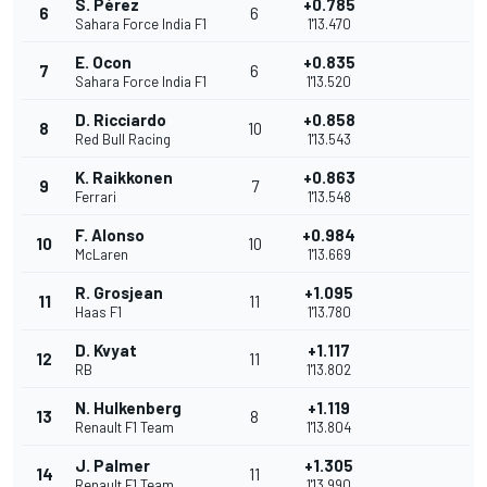
S. Pérez
+0.785
6
6
Sahara Force India F1
1'13.470
E. Ocon
+0.835
7
6
Sahara Force India F1
1'13.520
D. Ricciardo
+0.858
8
10
Red Bull Racing
1'13.543
K. Raikkonen
+0.863
9
7
Ferrari
1'13.548
F. Alonso
+0.984
10
10
McLaren
1'13.669
R. Grosjean
+1.095
11
11
Haas F1
1'13.780
D. Kvyat
+1.117
12
11
RB
1'13.802
N. Hulkenberg
+1.119
13
8
Renault F1 Team
1'13.804
J. Palmer
+1.305
14
11
Renault F1 Team
1'13.990