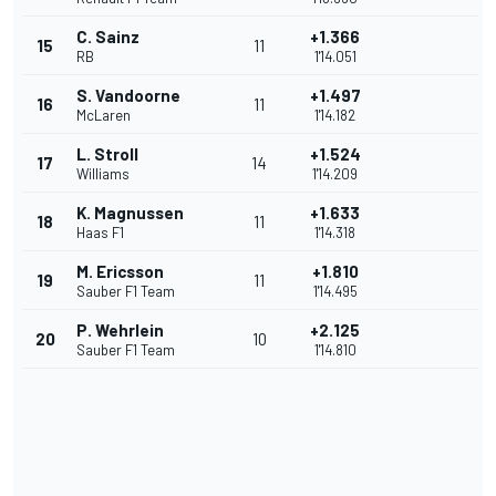
C. Sainz
+1.366
15
11
RB
1'14.051
S. Vandoorne
+1.497
16
11
McLaren
1'14.182
L. Stroll
+1.524
17
14
Williams
1'14.209
K. Magnussen
+1.633
18
11
Haas F1
1'14.318
M. Ericsson
+1.810
19
11
Sauber F1 Team
1'14.495
P. Wehrlein
+2.125
20
10
Sauber F1 Team
1'14.810