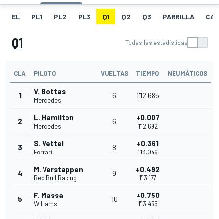
EL
PL1
PL2
PL3
Q1
Q2
Q3
PARRILLA
CAR
Q1
Todas las estadísticas
CLA
PILOTO
VUELTAS
TIEMPO
NEUMÁTICOS
V. Bottas
1
6
1'12.685
Mercedes
L. Hamilton
+0.007
2
6
Mercedes
1'12.692
S. Vettel
+0.361
3
8
Ferrari
1'13.046
M. Verstappen
+0.492
4
9
Red Bull Racing
1'13.177
F. Massa
+0.750
5
10
Williams
1'13.435