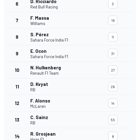
D. Ricciardo
6
3
Red Bull Racing
F. Massa
7
19
Williams
S. Pérez
8
11
Sahara Force India F1
E. Ocon
9
31
Sahara Force India F1
N. Hulkenberg
10
27
Renault F1 Team
D. Kvyat
11
26
RB
F. Alonso
12
14
McLaren
C. Sainz
13
55
RB
R. Grosjean
14
8
Haas F1