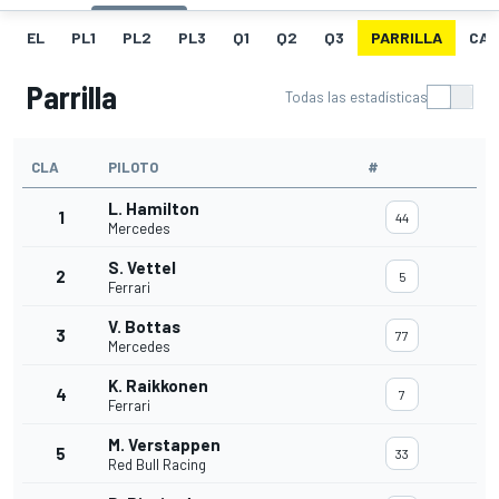
EL
PL1
PL2
PL3
Q1
Q2
Q3
PARRILLA
CAR
Parrilla
Todas las estadísticas
CLA
PILOTO
#
L. Hamilton
1
44
Mercedes
S. Vettel
2
5
Ferrari
V. Bottas
3
77
Mercedes
K. Raikkonen
4
7
Ferrari
M. Verstappen
5
33
Red Bull Racing