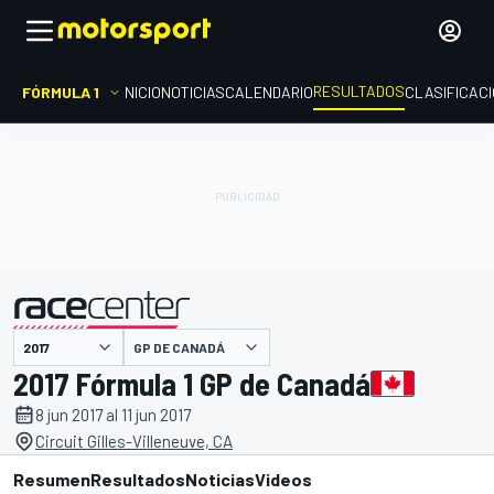
RESULTADOS
FÓRMULA 1
INICIO
NOTICIAS
CALENDARIO
CLASIFICAC
GP DE CANADÁ
presentado por
2017 Fórmula 1 GP de Canadá
8 jun 2017 al 11 jun 2017
Circuit Gilles-Villeneuve, CA
Resumen
Resultados
Noticias
Videos