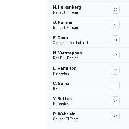
N. Hulkenberg
FÓRMULA E
27
Renault F1 Team
J. Palmer
30
Renault F1 Team
E. Ocon
31
Sahara Force India F1
M. Verstappen
33
Red Bull Racing
L. Hamilton
44
Mercedes
C. Sainz
55
RB
WRC
V. Bottas
77
Mercedes
P. Wehrlein
94
Sauber F1 Team