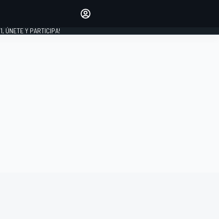
favoritos
Haz que se oiga tu voz
comentando artículos.
1, ÚNETE Y PARTICIPA!
INICIAR SESIÓN
EDICIÓN
LATINOAMÉRICA