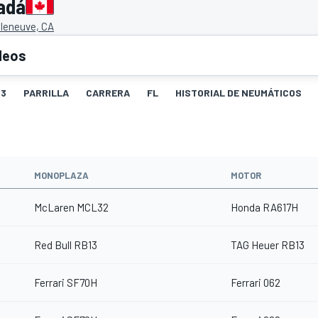
adá
illeneuve, CA
deos
3
PARRILLA
CARRERA
FL
HISTORIAL DE NEUMÁTICOS
MONOPLAZA
MOTOR
McLaren MCL32
Honda RA617H
Red Bull RB13
TAG Heuer RB13
Ferrari SF70H
Ferrari 062