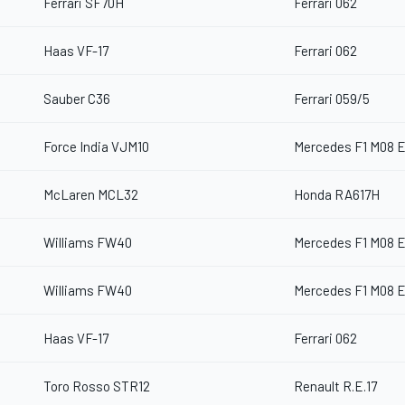
Ferrari SF70H
Ferrari 062
Haas VF-17
Ferrari 062
Sauber C36
Ferrari 059/5
Force India VJM10
Mercedes F1 M08 
McLaren MCL32
Honda RA617H
Williams FW40
Mercedes F1 M08 
Williams FW40
Mercedes F1 M08 
Haas VF-17
Ferrari 062
Toro Rosso STR12
Renault R.E.17