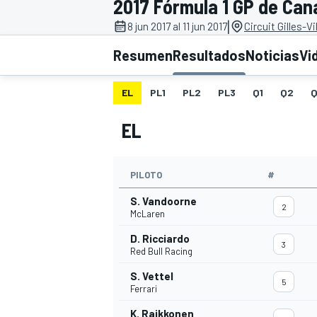
2017 Fórmula 1 GP de Can
|
INDYCAR
8 jun 2017 al 11 jun 2017
Circuit Gilles-V
Resumen
Resultados
Noticias
Vi
EL
PL1
PL2
PL3
Q1
Q2
Q
EL
PILOTO
#
S. Vandoorne
2
McLaren
MOTOGP
D. Ricciardo
3
Red Bull Racing
S. Vettel
5
Ferrari
K. Raikkonen