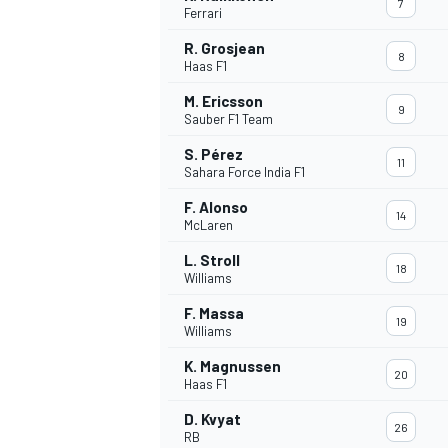
7
Ferrari
R. Grosjean
8
Haas F1
M. Ericsson
9
Sauber F1 Team
S. Pérez
11
Sahara Force India F1
NASCAR CUP
F. Alonso
14
McLaren
L. Stroll
18
Williams
F. Massa
19
Williams
K. Magnussen
20
Haas F1
D. Kvyat
26
RB