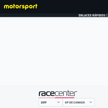
ENLACES RÁPIDOS:
C
FÓRMULA 1
presentado por
GP DE CANADÁ