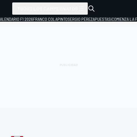
TODOS LOS CAMPEONATOS
ALENDARIO F1 2026
FRANCO COLAPINTO
SERGIO PÉREZ
APUESTAS
¡COMIENZA LA F