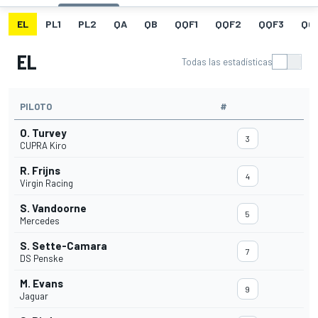
EL
PL1
PL2
QA
QB
QQF1
QQF2
QQF3
QQ
EL
Todas las estadísticas
PILOTO
#
O. Turvey
3
CUPRA Kiro
R. Frijns
4
Virgin Racing
S. Vandoorne
5
Mercedes
S. Sette-Camara
7
DS Penske
M. Evans
9
Jaguar