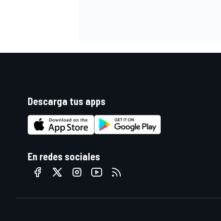
FÓRMULA E
Descarga tus apps
En redes sociales
WRC