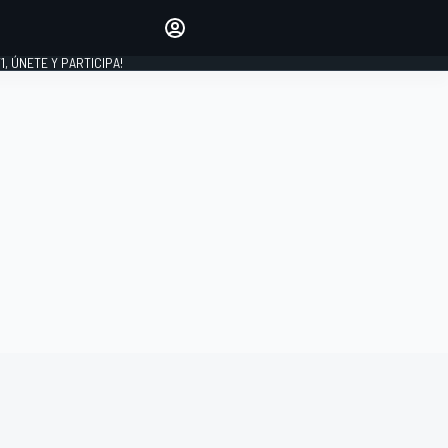
favoritos
Haz que se oiga tu voz
comentando artículos.
1, ÚNETE Y PARTICIPA!
INICIAR SESIÓN
EDICIÓN
LATINOAMÉRICA