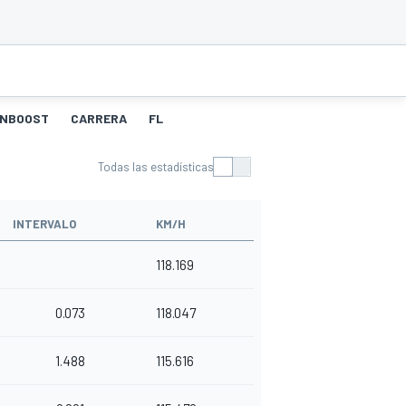
ANBOOST
CARRERA
FL
Todas las estadísticas
INTERVALO
KM/H
118.169
0.073
118.047
1.488
115.616