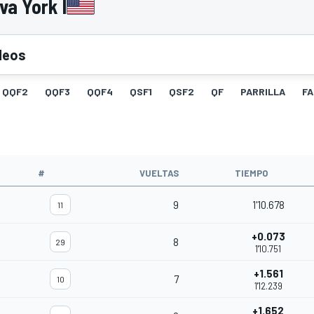
va York I
deos
QQF2
QQF3
QQF4
QSF1
QSF2
QF
PARRILLA
F
#
VUELTAS
TIEMPO
9
1'10.678
11
+0.073
8
29
1'10.751
+1.561
7
10
1'12.239
+1.652