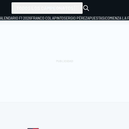
TODOS LOS CAMPEONATOS
ALENDARIO F1 2026
FRANCO COLAPINTO
SERGIO PÉREZ
APUESTAS
¡COMIENZA LA F