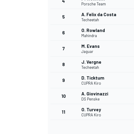
4
Porsche Team
A. Felix da Costa
5
Techeetah
O. Rowland
6
Mahindra
M. Evans
7
Jaguar
NASCAR CUP
J. Vergne
8
Techeetah
D. Ticktum
9
CUPRA Kiro
A. Giovinazzi
10
DS Penske
O. Turvey
11
CUPRA Kiro