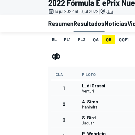
2022 Fórmula E ePrix Nue
|
INDYCAR
16 jul 2022 al 16 jul 2022
, US
Resumen
Resultados
Noticias
Vi
EL
PL1
PL2
QA
QB
QQF1
qb
CLA
PILOTO
L. di Grassi
1
Venturi
MOTOGP
A. Sims
2
Mahindra
S. Bird
3
Jaguar
P. Wehrlein