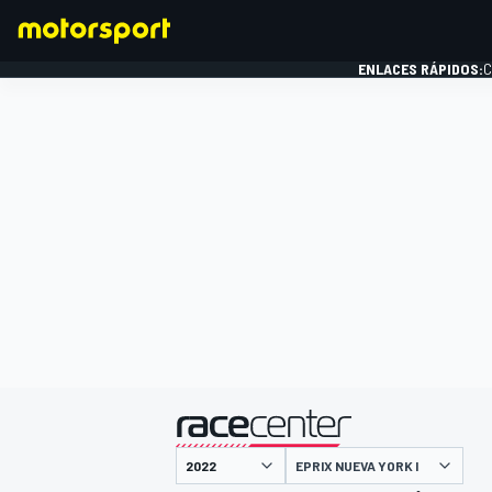
ENLACES RÁPIDOS:
C
FÓRMULA 1
presentado por
EPRIX NUEVA YORK I