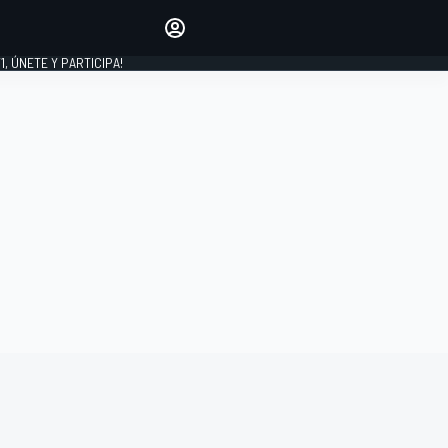
favoritos
Haz que se oiga tu voz
comentando artículos.
1, ÚNETE Y PARTICIPA!
INICIAR SESIÓN
EDICIÓN
LATINOAMÉRICA