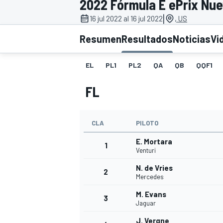
2022 Fórmula E ePrix Nue
|
INDYCAR
16 jul 2022 al 16 jul 2022
, US
Resumen
Resultados
Noticias
Vi
EL
PL1
PL2
QA
QB
QQF1
FL
CLA
PILOTO
E. Mortara
1
Venturi
MOTOGP
N. de Vries
2
Mercedes
M. Evans
3
Jaguar
J. Vergne