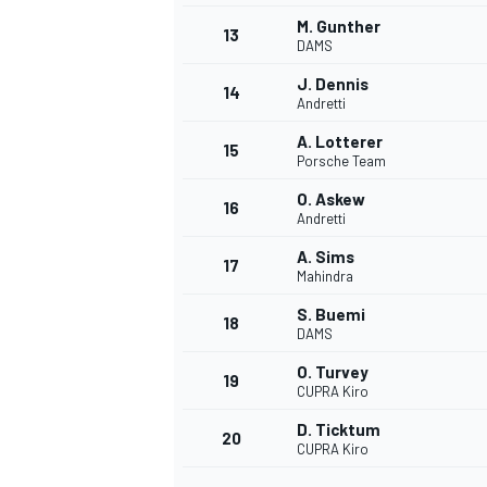
M. Gunther
FÓRMULA E
13
DAMS
J. Dennis
14
Andretti
A. Lotterer
15
Porsche Team
O. Askew
16
Andretti
A. Sims
17
Mahindra
S. Buemi
18
DAMS
WRC
O. Turvey
19
CUPRA Kiro
D. Ticktum
20
CUPRA Kiro