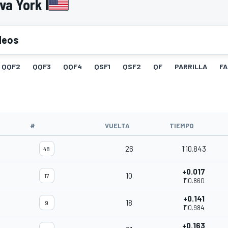
va York I
deos
QQF2
QQF3
QQF4
QSF1
QSF2
QF
PARRILLA
F
#
VUELTA
TIEMPO
26
1'10.843
48
+0.017
10
17
1'10.860
+0.141
18
9
1'10.984
+0.163