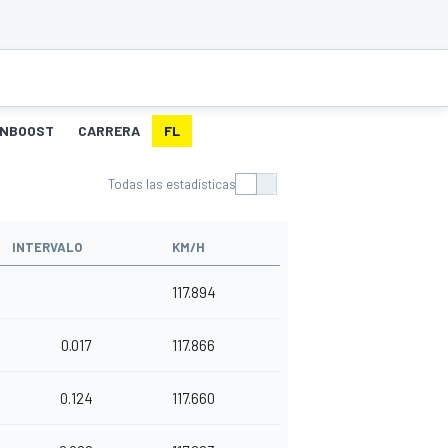
ANBOOST
CARRERA
FL
Todas las estadísticas
INTERVALO
KM/H
117.894
0.017
117.866
0.124
117.660