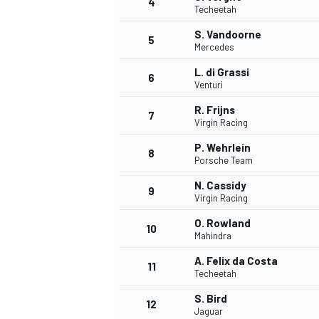
4
Techeetah
S. Vandoorne
5
Mercedes
L. di Grassi
6
Venturi
R. Frijns
7
Virgin Racing
NASCAR CUP
P. Wehrlein
8
Porsche Team
N. Cassidy
9
Virgin Racing
O. Rowland
10
Mahindra
A. Felix da Costa
11
Techeetah
S. Bird
12
Jaguar