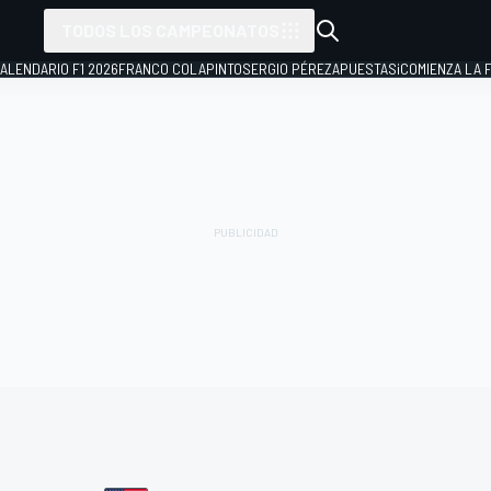
TODOS LOS CAMPEONATOS
ALENDARIO F1 2026
FRANCO COLAPINTO
SERGIO PÉREZ
APUESTAS
¡COMIENZA LA F