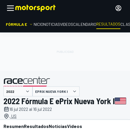
RESULTADOS
FÓRMULA E
INICIO
NOTICIAS
VIDEOS
CALENDARIO
CLAS
EPRIX NUEVA YORK I
presentado por
2022 Fórmula E ePrix Nueva York I
16 jul 2022 al 16 jul 2022
, US
Resumen
Resultados
Noticias
Videos