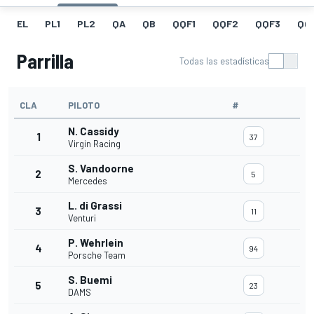
EL
PL1
PL2
QA
QB
QQF1
QQF2
QQF3
QQ
Parrilla
Todas las estadísticas
CLA
PILOTO
#
N. Cassidy
1
37
Virgin Racing
S. Vandoorne
2
5
Mercedes
L. di Grassi
3
11
Venturi
P. Wehrlein
4
94
Porsche Team
S. Buemi
5
23
DAMS