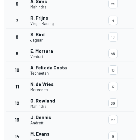
A. Sims
6
29
Mahindra
R. Frijns
7
4
Virgin Racing
S. Bird
8
10
Jaguar
E. Mortara
9
48
Venturi
A. Felix da Costa
10
13
Techeetah
N. de Vries
11
17
Mercedes
O. Rowland
12
30
Mahindra
J. Dennis
13
27
Andretti
M. Evans
14
9
Jaguar