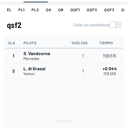
EL
PL1
PL2
QA
QB
QQF1
QQF2
QQF3
QQ
qsf2
Todas las estadísticas
CLA
PILOTO
VUELTAS
TIEMPO
S. Vandoorne
1
1
1'09.515
Mercedes
L. di Grassi
+0.044
2
1
Venturi
1'09.559