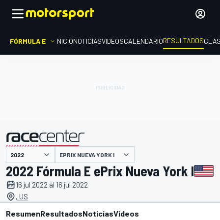
RESULTADOS
FÓRMULA E
INICIO
NOTICIAS
VIDEOS
CALENDARIO
CLAS
EPRIX NUEVA YORK I
presentado por
2022 Fórmula E ePrix Nueva York I
16 jul 2022 al 16 jul 2022
, US
Resumen
Resultados
Noticias
Videos