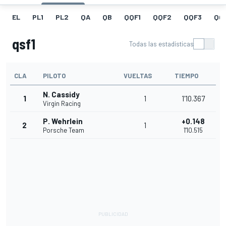
EL
PL1
PL2
QA
QB
QQF1
QQF2
QQF3
QQ
qsf1
Todas las estadísticas
CLA
PILOTO
VUELTAS
TIEMPO
N. Cassidy
1
1
1'10.367
Virgin Racing
P. Wehrlein
+0.148
2
1
Porsche Team
1'10.515