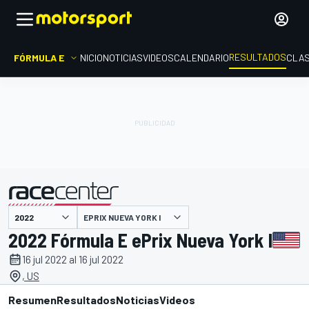
RESULTADOS
FÓRMULA E
INICIO
NOTICIAS
VIDEOS
CALENDARIO
CLAS
EPRIX NUEVA YORK I
presentado por
2022 Fórmula E ePrix Nueva York I
16 jul 2022 al 16 jul 2022
, US
Resumen
Resultados
Noticias
Videos