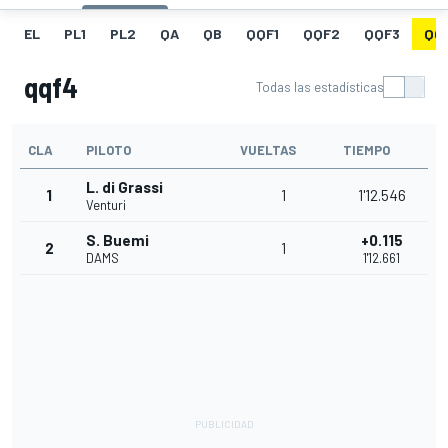
EL
PL1
PL2
QA
QB
QQF1
QQF2
QQF3
QQ
qqf4
Todas las estadísticas
CLA
PILOTO
VUELTAS
TIEMPO
L. di Grassi
1
1
1'12.546
Venturi
S. Buemi
+0.115
2
1
DAMS
1'12.661