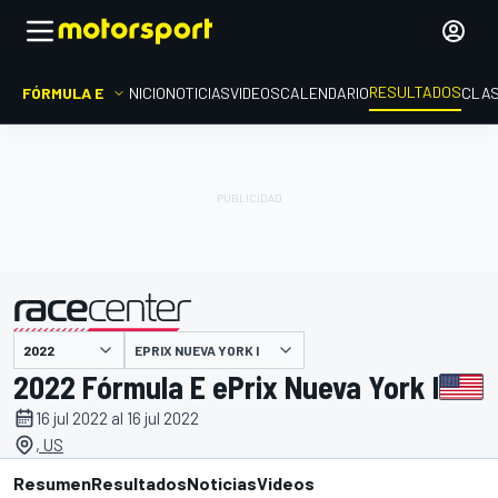
RESULTADOS
FÓRMULA E
INICIO
NOTICIAS
VIDEOS
CALENDARIO
CLAS
EPRIX NUEVA YORK I
presentado por
2022 Fórmula E ePrix Nueva York I
16 jul 2022 al 16 jul 2022
, US
Resumen
Resultados
Noticias
Videos