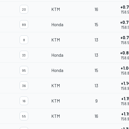
+0.
KTM
16
20
1'58.
+0.
Honda
15
89
1'58.
+0.
KTM
13
8
1'58.
+0.
Honda
13
33
1'58.
+1.
Honda
15
95
1'58.
+1.
KTM
13
36
1'58.
+1.
KTM
9
16
1'58.
+1.
KTM
16
55
1'58.