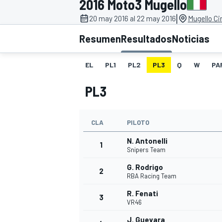
2016 Moto3 Mugello
|
INDYCAR
20 may 2016 al 22 may 2016
Mugello Cir
Resumen
Resultados
Noticias
EL
PL1
PL2
PL3
Q
W
PA
PL3
CLA
PILOTO
N. Antonelli
1
Snipers Team
MOTOGP
G. Rodrigo
2
RBA Racing Team
R. Fenati
3
VR46
J. Guevara