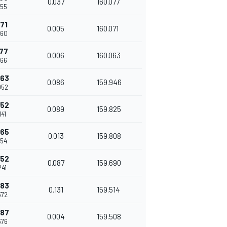
0.037
160.077
955
171
0.005
160.071
960
177
0.006
160.063
966
263
0.086
159.946
052
352
0.089
159.825
141
365
0.013
159.808
154
452
0.087
159.690
241
583
0.131
159.514
372
587
0.004
159.508
376