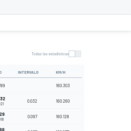
Todas las estadísticas
O
INTERVALO
KM/H
789
160.303
032
0.032
160.260
821
129
0.097
160.128
918
166