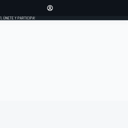
favoritos
Haz que se oiga tu voz
comentando artículos.
1, ÚNETE Y PARTICIPA!
INICIAR SESIÓN
EDICIÓN
LATINOAMÉRICA