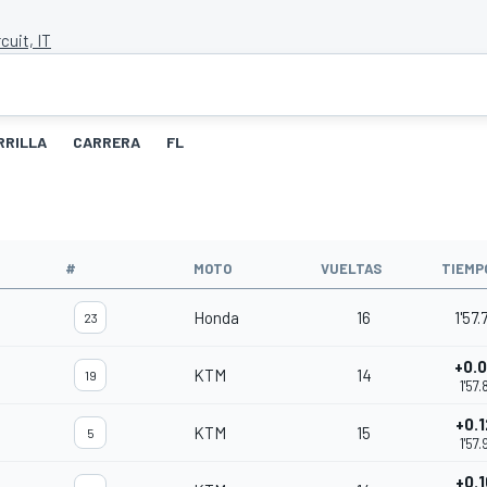
cuit, IT
RRILLA
CARRERA
FL
#
MOTO
VUELTAS
TIEMP
Honda
16
1'57.
23
+0.
KTM
14
19
1'57.
+0.
KTM
15
5
1'57.
+0.