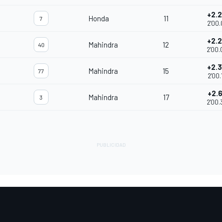
+2.
Honda
11
7
2'00.
+2.
Mahindra
12
40
2'00.
+2.
Mahindra
15
77
2'00.
+2.
Mahindra
17
3
2'00.