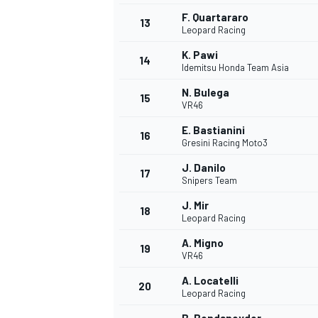
F. Quartararo
FÓRMULA E
13
Leopard Racing
K. Pawi
14
Idemitsu Honda Team Asia
N. Bulega
15
VR46
E. Bastianini
16
Gresini Racing Moto3
J. Danilo
17
Snipers Team
J. Mir
18
Leopard Racing
WRC
A. Migno
19
VR46
A. Locatelli
20
Leopard Racing