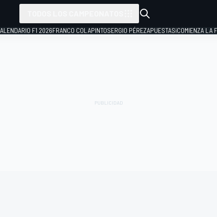
TODOS LOS CAMPEONATOS
ALENDARIO F1 2026
FRANCO COLAPINTO
SERGIO PÉREZ
APUESTAS
¡COMIENZA LA F