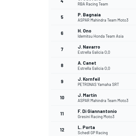
4
RBA Racing Team
P. Bagnaia
5
ASPAR Mahindra Team Moto3
H. Ono
6
Idemitsu Honda Team Asia
J. Navarro
7
Estrella Galicia 0,0
NASCAR CUP
A. Canet
8
Estrella Galicia 0,0
J. Kornfeil
9
PETRONAS Yamaha SRT
J. Martín
10
ASPAR Mahindra Team Moto3
F. Di Giannantonio
11
Gresini Racing Moto3
L. Porta
12
Schedl GP Racing