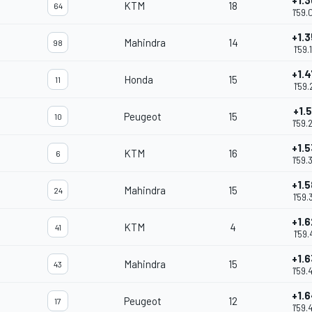
+1.
KTM
18
64
1'59.
+1.
Mahindra
14
98
1'59.
+1.
Honda
15
11
1'59.
+1.
Peugeot
15
10
1'59.
+1.
KTM
16
6
1'59.
+1.
Mahindra
15
24
1'59.
+1.
KTM
4
41
1'59.
+1.
Mahindra
15
43
1'59.
+1.
Peugeot
12
17
1'59.