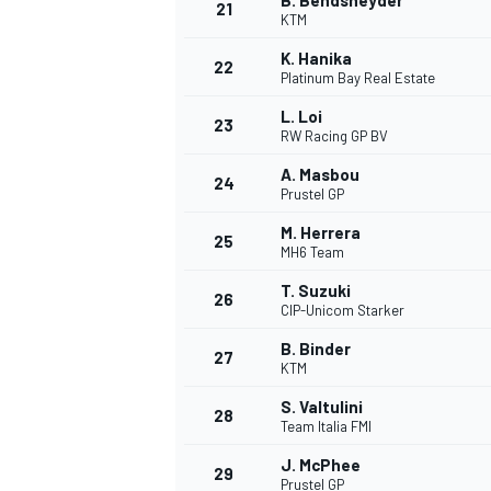
B. Bendsneyder
21
KTM
K. Hanika
22
Platinum Bay Real Estate
L. Loi
23
RW Racing GP BV
A. Masbou
24
Prustel GP
M. Herrera
25
MH6 Team
T. Suzuki
26
CIP-Unicom Starker
B. Binder
27
KTM
S. Valtulini
28
Team Italia FMI
J. McPhee
29
Prustel GP