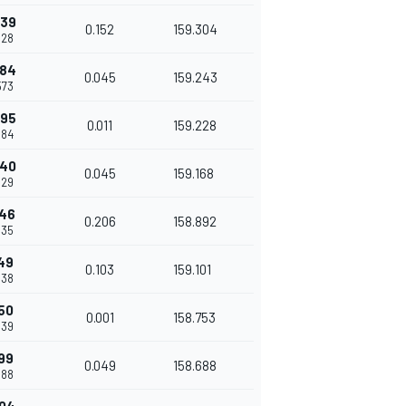
739
0.152
159.304
528
784
0.045
159.243
573
795
0.011
159.228
584
840
0.045
159.168
629
046
0.206
158.892
835
149
0.103
159.101
938
150
0.001
158.753
939
199
0.049
158.688
988