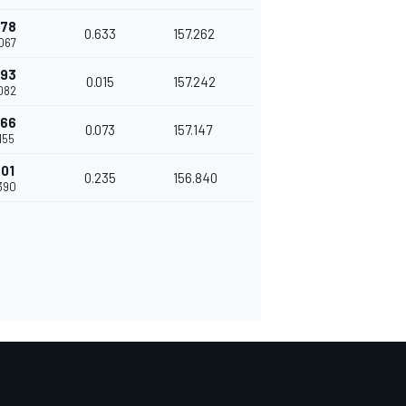
278
0.633
157.262
067
293
0.015
157.242
082
366
0.073
157.147
155
601
0.235
156.840
390