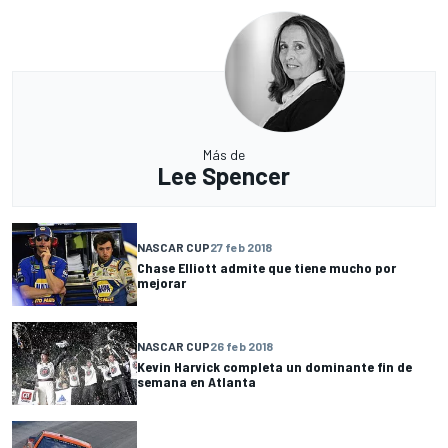
Más de
Lee Spencer
NASCAR CUP
27 feb 2018
Chase Elliott admite que tiene mucho por
mejorar
NASCAR CUP
26 feb 2018
Kevin Harvick completa un dominante fin de
semana en Atlanta