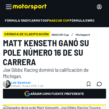
FÓRMULA 1
INDYCAR
MOTOGP
NASCAR CUP
FÓRMULA E
WRC
CRÓNICA DE CLASIFICACIÓN
NASCAR Cup
Michigan II
MATT KENSETH GANÓ SU
POLE NÚMERO 16 DE SU
CARRERA
Joe Gibbs Racing dominó la calificación de
Michigan.
Lee Spencer
Editado:
15 ago 2015, 1:26
AÑADIR COMO FUENTE PREFERENTE