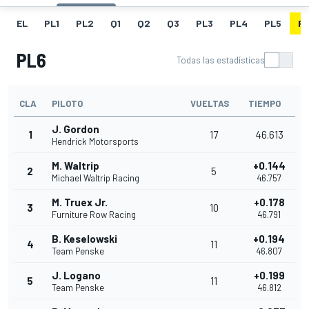
EL
PL1
PL2
Q1
Q2
Q3
PL3
PL4
PL5
P
PL6
Todas las estadísticas
CLA
PILOTO
VUELTAS
TIEMPO
J. Gordon
1
17
46.613
Hendrick Motorsports
M. Waltrip
+0.144
2
5
Michael Waltrip Racing
46.757
M. Truex Jr.
+0.178
3
10
Furniture Row Racing
46.791
B. Keselowski
+0.194
4
11
Team Penske
46.807
J. Logano
+0.199
5
11
Team Penske
46.812