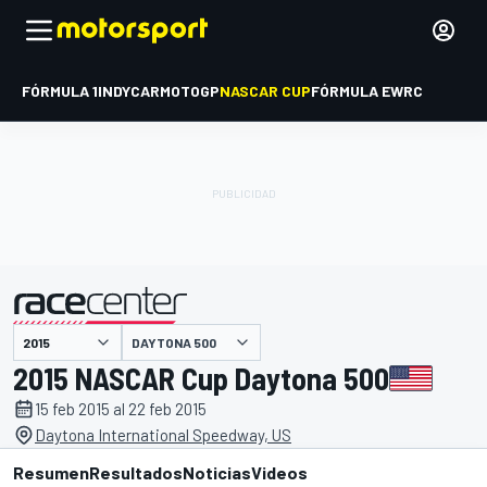
FÓRMULA 1
INDYCAR
MOTOGP
NASCAR CUP
FÓRMULA E
WRC
DAYTONA 500
presentado por
2015 NASCAR Cup Daytona 500
15 feb 2015 al 22 feb 2015
Daytona International Speedway, US
Resumen
Resultados
Noticias
Videos