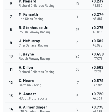
P. Menard
+0.237
6
19
Richard Childress Racing
46.850
M. Kenseth
+0.274
7
9
Joe Gibbs Racing
46.887
R. Stenhouse Jr.
+0.275
8
25
Roush Fenway Racing
46.888
J. McMurray
+0.382
9
9
Chip Ganassi Racing
46.995
T. Bayne
+0.458
10
23
Roush Fenway Racing
47.071
A. Dillon
+0.562
11
36
Richard Childress Racing
47.175
C. Mears
+0.579
12
7
Germain Racing
47.192
M. Annett
+0.720
13
5
HScott Motorsports
47.333
A. Allmendinger
+0.775
14
8
JTG Daugherty Racing
47.388