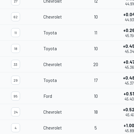
Chevrolet
12
27
44.91
+0.0
Chevrolet
10
62
44.9
+0.2
Toyota
11
11
45.15
+0.4
Toyota
10
18
45.3
+0.4
Chevrolet
20
33
45.36
+0.4
Toyota
17
29
45.37
+0.5
Ford
10
95
45.4
+0.5
Chevrolet
18
24
45.41
+1.0
Chevrolet
5
4
45.8