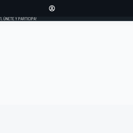
favoritos
Haz que se oiga tu voz
comentando artículos.
1, ÚNETE Y PARTICIPA!
INICIAR SESIÓN
EDICIÓN
LATINOAMÉRICA