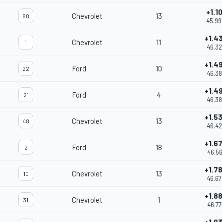
+1.1
Chevrolet
13
88
45.9
+1.4
Chevrolet
11
1
46.32
+1.4
Ford
10
22
46.3
+1.4
Ford
4
21
46.38
+1.5
Chevrolet
13
48
46.4
+1.6
Ford
18
2
46.56
+1.7
Chevrolet
13
10
46.67
+1.8
Chevrolet
1
31
46.77