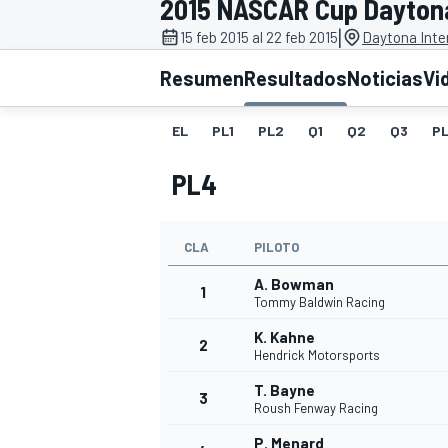
2015 NASCAR Cup Dayton
|
INDYCAR
15 feb 2015 al 22 feb 2015
Daytona Inte
Resumen
Resultados
Noticias
Vi
EL
PL1
PL2
Q1
Q2
Q3
P
PL4
CLA
PILOTO
A. Bowman
1
Tommy Baldwin Racing
MOTOGP
K. Kahne
2
Hendrick Motorsports
T. Bayne
3
Roush Fenway Racing
P. Menard