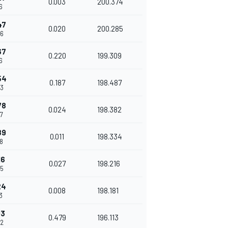
0.003
200.374
6
47
0.020
200.285
36
67
0.220
199.309
6
54
0.187
198.487
43
78
0.024
198.382
7
89
0.011
198.334
8
16
0.027
198.216
05
24
0.008
198.181
3
03
0.479
196.113
92