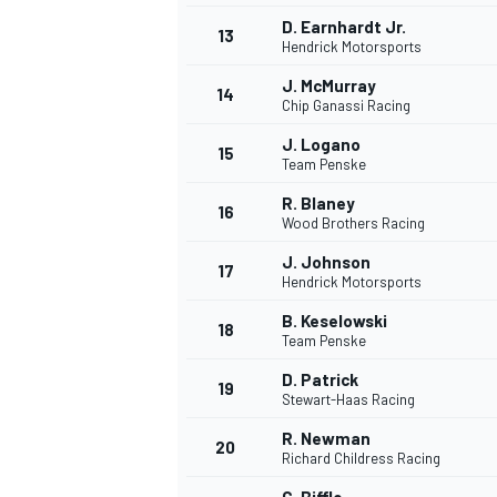
D. Earnhardt Jr.
FÓRMULA E
13
Hendrick Motorsports
J. McMurray
14
Chip Ganassi Racing
J. Logano
15
Team Penske
R. Blaney
16
Wood Brothers Racing
J. Johnson
17
Hendrick Motorsports
B. Keselowski
18
Team Penske
WRC
D. Patrick
19
Stewart-Haas Racing
R. Newman
20
Richard Childress Racing