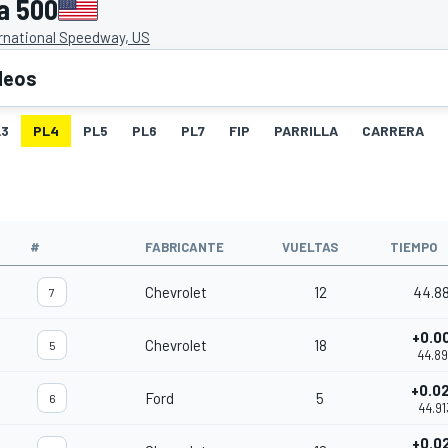
a 500
rnational Speedway, US
deos
L3
PL4
PL5
PL6
PL7
FIP
PARRILLA
CARRERA
#
FABRICANTE
VUELTAS
TIEMPO
Chevrolet
12
44.8
7
+0.0
Chevrolet
18
5
44.89
+0.0
Ford
5
6
44.91
+0.0