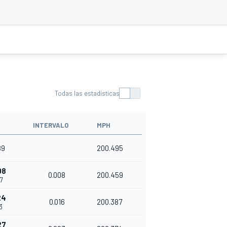
Todas las estadísticas
INTERVALO
MPH
89
200.495
08
0.008
200.459
7
24
0.016
200.387
3
27