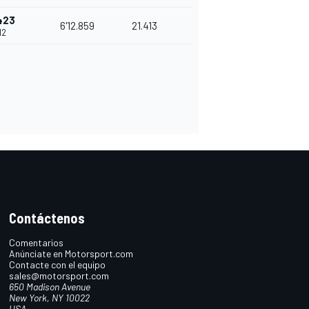
423
6'12.859
21.413
12
Contáctenos
Comentarios
Anúnciate en Motorsport.com
Contacte con el equipo
sales@motorsport.com
650 Madison Avenue
New York, NY 10022
USA