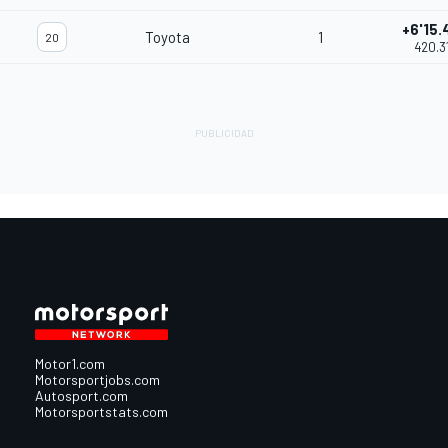
+6'15.
Toyota
1
20
420.3
Motor1.com
Motorsportjobs.com
Autosport.com
Motorsportstats.com