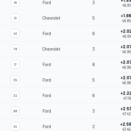
+1.9
Ford
3
16
46.81
+1.9
Chevrolet
5
13
46.8
+2.0
Ford
6
43
46.91
+2.0
Chevrolet
3
78
46.9
+2.0
Ford
8
17
46.9
+2.0
Ford
5
35
46.96
+2.2
Ford
6
32
47.11
+2.5
Ford
3
98
47.42
+2.5
Ford
2
34
47.45