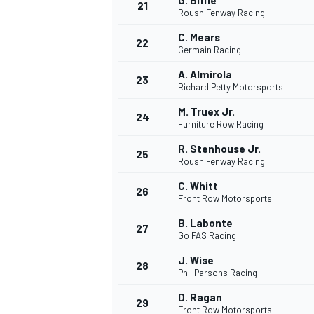
G. Biffle
21
Roush Fenway Racing
C. Mears
22
Germain Racing
A. Almirola
23
Richard Petty Motorsports
M. Truex Jr.
24
Furniture Row Racing
R. Stenhouse Jr.
25
Roush Fenway Racing
C. Whitt
26
Front Row Motorsports
B. Labonte
27
Go FAS Racing
J. Wise
28
Phil Parsons Racing
D. Ragan
29
Front Row Motorsports