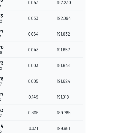
30
0.043
192.230
9
63
0.033
192.094
52
27
0.064
191.832
6
70
0.043
191.657
59
73
0.003
191.644
62
78
0.005
191.624
7
27
0.149
191.018
6
33
0.306
189.785
2
64
0.031
189.661
3