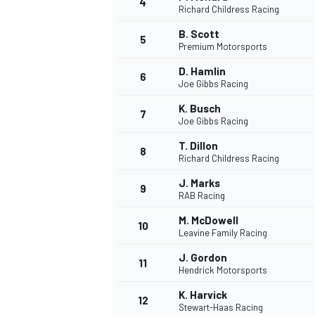
4
Richard Childress Racing
B. Scott
5
Premium Motorsports
D. Hamlin
6
Joe Gibbs Racing
K. Busch
7
Joe Gibbs Racing
NASCAR CUP
T. Dillon
8
Richard Childress Racing
J. Marks
9
RAB Racing
M. McDowell
10
Leavine Family Racing
J. Gordon
11
Hendrick Motorsports
K. Harvick
12
Stewart-Haas Racing