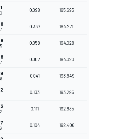
01
0.098
195.695
90
38
0.337
194.271
7
96
0.058
194.028
85
98
0.002
194.020
7
39
0.041
193.849
28
72
0.133
193.295
1
83
0.111
192.835
2
87
0.104
192.406
6