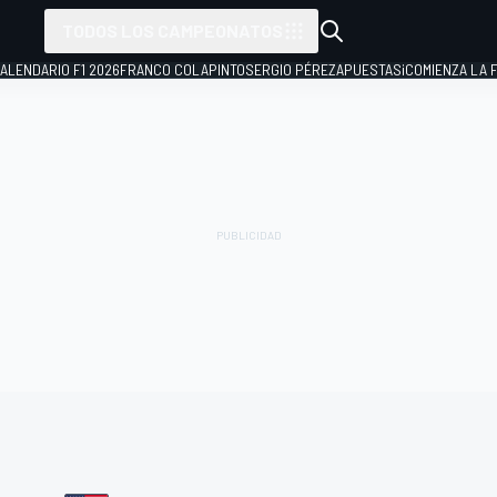
TODOS LOS CAMPEONATOS
ALENDARIO F1 2026
FRANCO COLAPINTO
SERGIO PÉREZ
APUESTAS
¡COMIENZA LA F