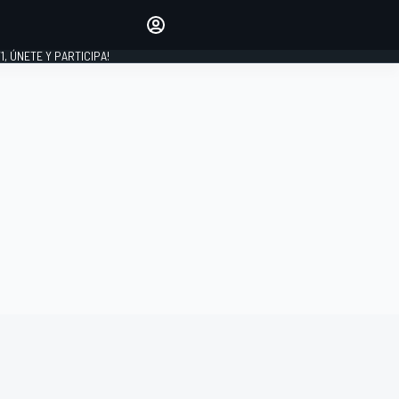
favoritos
Haz que se oiga tu voz
comentando artículos.
1, ÚNETE Y PARTICIPA!
INICIAR SESIÓN
EDICIÓN
LATINOAMÉRICA