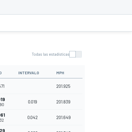
Todas las estadísticas
O
INTERVALO
MPH
571
201.925
019
0.019
201.839
590
061
0.042
201.649
632
129