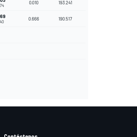
003
0.010
193.241
574
669
0.666
190.517
240
Contáctenos