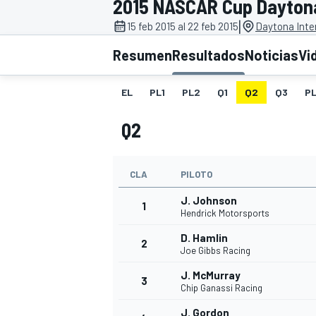
2015 NASCAR Cup Dayton
|
INDYCAR
15 feb 2015 al 22 feb 2015
Daytona Inte
Resumen
Resultados
Noticias
Vi
EL
PL1
PL2
Q1
Q2
Q3
P
Q2
CLA
PILOTO
J. Johnson
1
Hendrick Motorsports
MOTOGP
D. Hamlin
2
Joe Gibbs Racing
J. McMurray
3
Chip Ganassi Racing
J. Gordon