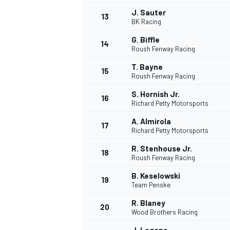
J. Sauter
FÓRMULA E
13
BK Racing
G. Biffle
14
Roush Fenway Racing
T. Bayne
15
Roush Fenway Racing
S. Hornish Jr.
16
Richard Petty Motorsports
A. Almirola
17
Richard Petty Motorsports
R. Stenhouse Jr.
18
Roush Fenway Racing
WRC
B. Keselowski
19
Team Penske
R. Blaney
20
Wood Brothers Racing