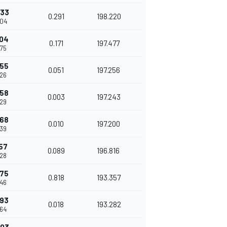
833
0.291
198.220
404
004
0.171
197.477
575
055
0.051
197.256
626
058
0.003
197.243
629
068
0.010
197.200
639
157
0.089
196.816
728
975
0.818
193.357
546
993
0.018
193.282
564