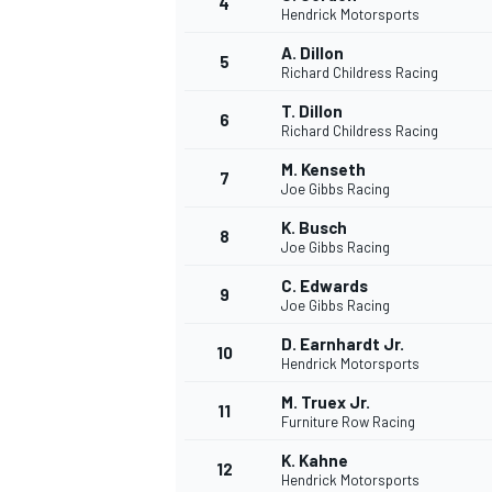
4
Hendrick Motorsports
A. Dillon
5
Richard Childress Racing
T. Dillon
6
Richard Childress Racing
M. Kenseth
7
Joe Gibbs Racing
NASCAR CUP
K. Busch
8
Joe Gibbs Racing
C. Edwards
9
Joe Gibbs Racing
D. Earnhardt Jr.
10
Hendrick Motorsports
M. Truex Jr.
11
Furniture Row Racing
K. Kahne
12
Hendrick Motorsports