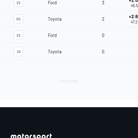
+2.
Ford
3
22
46.
+2.
Toyota
2
55
47.
Ford
0
32
Toyota
0
23