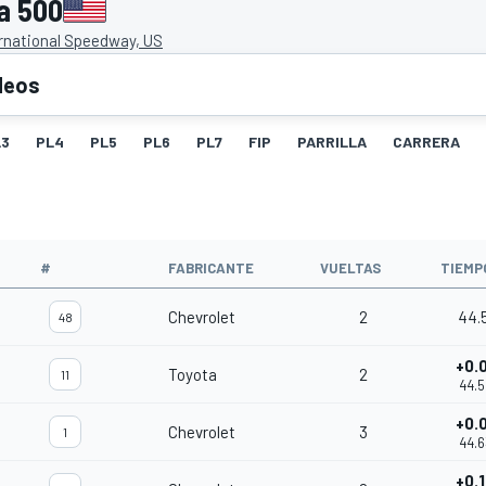
a 500
rnational Speedway, US
deos
L3
PL4
PL5
PL6
PL7
FIP
PARRILLA
CARRERA
#
FABRICANTE
VUELTAS
TIEMP
Chevrolet
2
44.
48
+0.
Toyota
2
11
44.
+0.
Chevrolet
3
1
44.
+0.