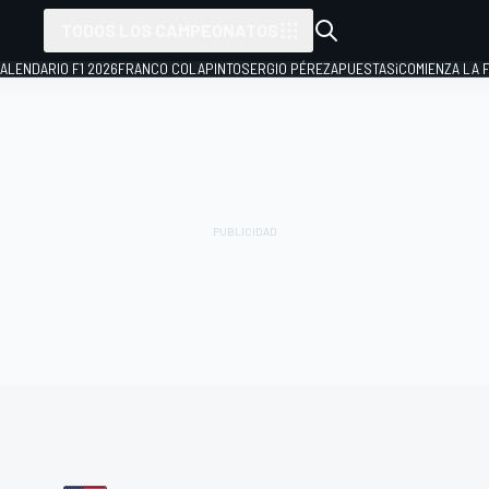
TODOS LOS CAMPEONATOS
ALENDARIO F1 2026
FRANCO COLAPINTO
SERGIO PÉREZ
APUESTAS
¡COMIENZA LA F