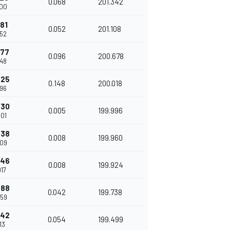
0.068
201.342
700
181
0.052
201.108
752
277
0.096
200.678
848
425
0.148
200.018
996
430
0.005
199.996
001
438
0.008
199.960
009
446
0.008
199.924
17
488
0.042
199.738
059
542
0.054
199.499
13