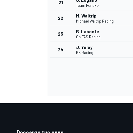
J. Logano
21
Team Penske
M. Waltrip
22
Michael Waltrip Racing
B. Labonte
23
Go FAS Racing
J. Yeley
24
BK Racing
Descarga tus apps