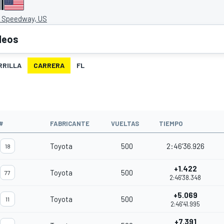
I
r Speedway, US
deos
RRILLA
CARRERA
FL
#
FABRICANTE
VUELTAS
TIEMPO
Toyota
500
2:46'36.926
18
+1.422
Toyota
500
77
2:46'38.348
+5.069
Toyota
500
11
2:46'41.995
+7.391