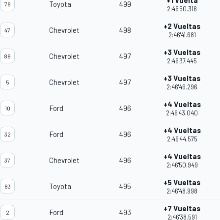
+1 Vuelta
Toyota
499
78
2:46'50.316
+2 Vueltas
Chevrolet
498
47
2:46'41.681
+3 Vueltas
Chevrolet
497
88
2:46'37.445
+3 Vueltas
Chevrolet
497
5
2:46'46.296
+4 Vueltas
Ford
496
10
2:46'43.040
+4 Vueltas
Ford
496
32
2:46'44.575
+4 Vueltas
Chevrolet
496
37
2:46'50.949
+5 Vueltas
Toyota
495
83
2:46'48.998
+7 Vueltas
Ford
493
2
2:46'38.591