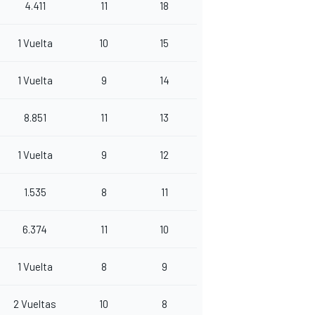
4.411
11
18
1 Vuelta
10
15
1 Vuelta
9
14
8.851
11
13
1 Vuelta
9
12
1.535
8
11
6.374
11
10
1 Vuelta
8
9
2 Vueltas
10
8