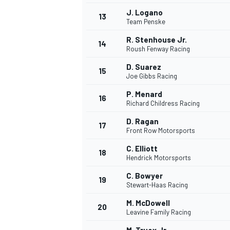
J. Logano
FÓRMULA E
13
Team Penske
R. Stenhouse Jr.
14
Roush Fenway Racing
D. Suarez
15
Joe Gibbs Racing
P. Menard
16
Richard Childress Racing
D. Ragan
17
Front Row Motorsports
C. Elliott
18
Hendrick Motorsports
WRC
C. Bowyer
19
Stewart-Haas Racing
M. McDowell
20
Leavine Family Racing