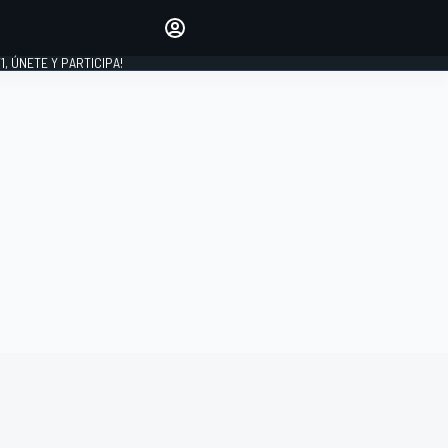
favoritos
Haz que se oiga tu voz
comentando artículos.
1, ÚNETE Y PARTICIPA!
INICIAR SESIÓN
EDICIÓN
LATINOAMÉRICA