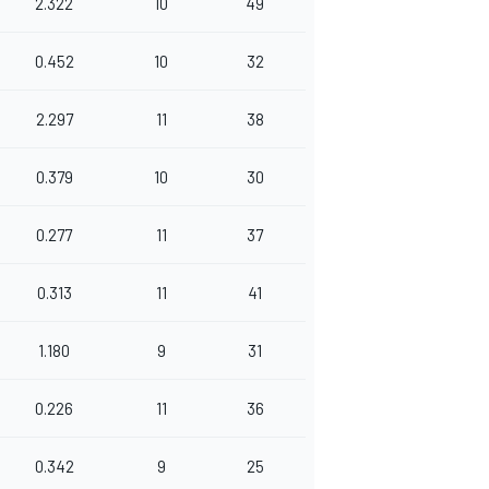
2.322
10
49
0.452
10
32
2.297
11
38
0.379
10
30
0.277
11
37
0.313
11
41
1.180
9
31
0.226
11
36
0.342
9
25