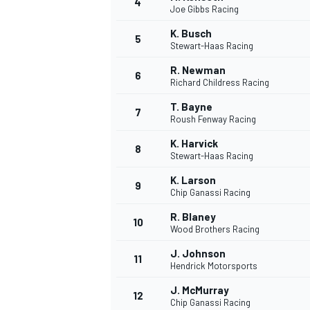
4
Joe Gibbs Racing
K. Busch
5
Stewart-Haas Racing
R. Newman
6
Richard Childress Racing
T. Bayne
7
Roush Fenway Racing
NASCAR CUP
K. Harvick
8
Stewart-Haas Racing
K. Larson
9
Chip Ganassi Racing
R. Blaney
10
Wood Brothers Racing
J. Johnson
11
Hendrick Motorsports
J. McMurray
12
Chip Ganassi Racing