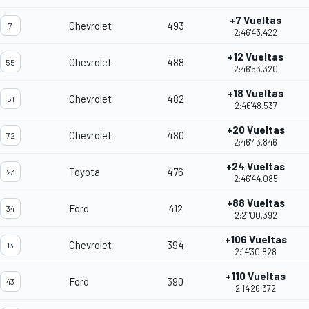
+7 Vueltas
Chevrolet
493
7
2:46'43.422
+12 Vueltas
Chevrolet
488
55
2:46'53.320
+18 Vueltas
Chevrolet
482
51
2:46'48.537
+20 Vueltas
Chevrolet
480
72
2:46'43.846
+24 Vueltas
Toyota
476
23
2:46'44.085
+88 Vueltas
Ford
412
34
2:21'00.392
+106 Vueltas
Chevrolet
394
13
2:14'30.828
+110 Vueltas
Ford
390
43
2:14'26.372