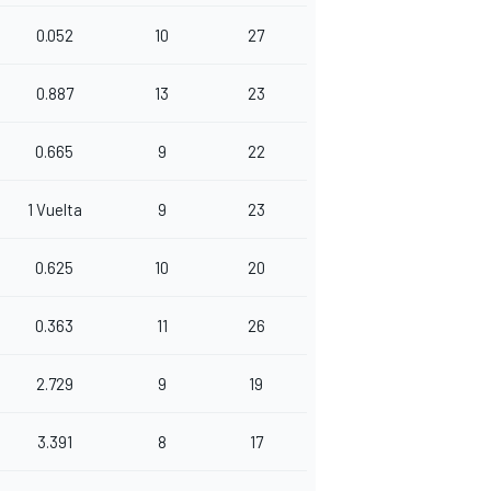
0.052
10
27
0.887
13
23
0.665
9
22
1 Vuelta
9
23
0.625
10
20
0.363
11
26
2.729
9
19
3.391
8
17