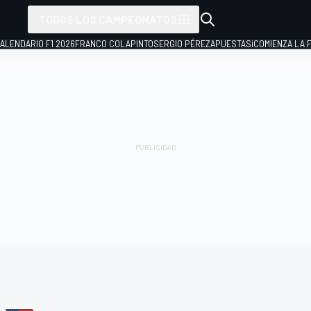
TODOS LOS CAMPEONATOS
ALENDARIO F1 2026
FRANCO COLAPINTO
SERGIO PÉREZ
APUESTAS
¡COMIENZA LA F