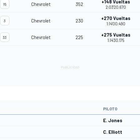
+148 Vueltas
Chevrolet
352
15
2:03'20.670
+270 Vueltas
Chevrolet
230
3
1:14'00.490
+275 Vueltas
Chevrolet
225
33
1:14'30.175
PILOTO
E. Jones
C. Elliott