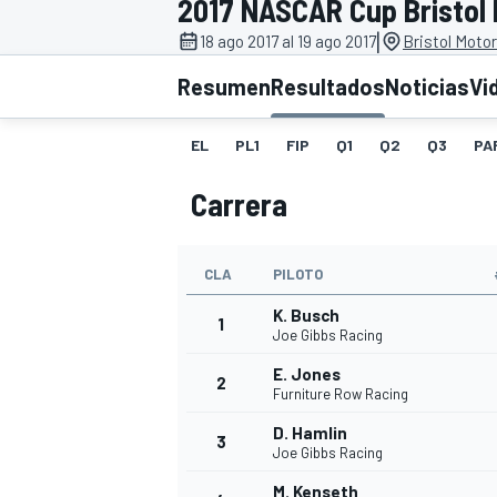
2017 NASCAR Cup Bristol I
|
INDYCAR
18 ago 2017 al 19 ago 2017
Bristol Moto
Resumen
Resultados
Noticias
Vi
EL
PL1
FIP
Q1
Q2
Q3
PA
Carrera
CLA
PILOTO
K. Busch
1
Joe Gibbs Racing
MOTOGP
E. Jones
2
Furniture Row Racing
D. Hamlin
3
Joe Gibbs Racing
M. Kenseth