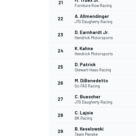
M. Truex Jr.
21
Furniture Row Racing
A. Allmendinger
22
JTG Daugherty Racing
D. Earnhardt Jr.
23
Hendrick Motorsports
K. Kahne
24
Hendrick Motorsports
D. Patrick
25
Stewart-Haas Racing
M. DiBenedetto
26
Go FAS Racing
C. Buescher
27
JTG Daugherty Racing
C. Lajoie
28
BK Racing
B. Keselowski
29
Team Penske