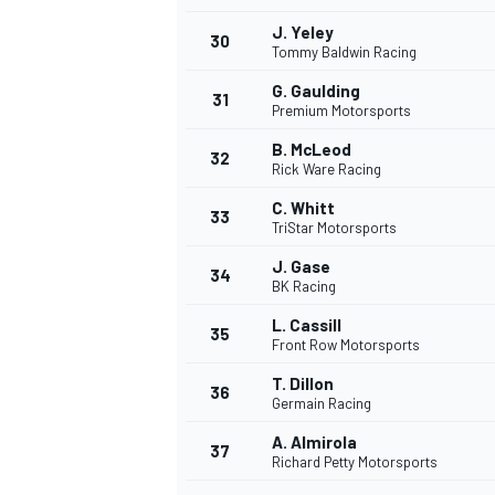
J. Yeley
30
Tommy Baldwin Racing
G. Gaulding
31
Premium Motorsports
B. McLeod
32
Rick Ware Racing
C. Whitt
33
TriStar Motorsports
J. Gase
34
BK Racing
MÁS CATEGORÍAS
L. Cassill
35
Front Row Motorsports
T. Dillon
36
Germain Racing
A. Almirola
37
Richard Petty Motorsports