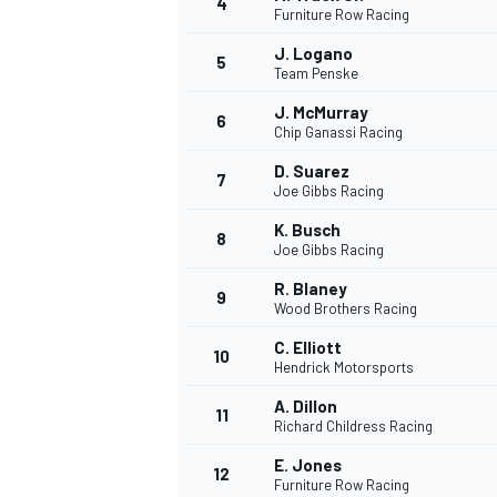
4
Furniture Row Racing
J. Logano
5
Team Penske
J. McMurray
6
Chip Ganassi Racing
D. Suarez
7
Joe Gibbs Racing
NASCAR CUP
K. Busch
8
Joe Gibbs Racing
R. Blaney
9
Wood Brothers Racing
C. Elliott
10
Hendrick Motorsports
A. Dillon
11
Richard Childress Racing
E. Jones
12
Furniture Row Racing