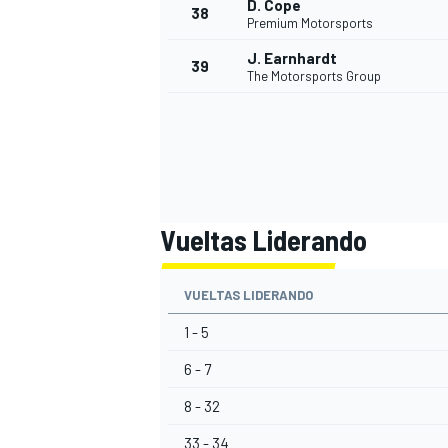
D. Cope
38
Premium Motorsports
J. Earnhardt
39
The Motorsports Group
Vueltas Liderando
VUELTAS LIDERANDO
1 - 5
6 - 7
8 - 32
33 - 34