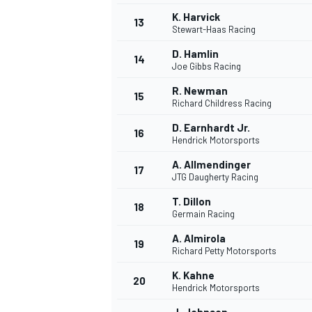
K. Harvick
FÓRMULA E
13
Stewart-Haas Racing
D. Hamlin
14
Joe Gibbs Racing
R. Newman
15
Richard Childress Racing
D. Earnhardt Jr.
16
Hendrick Motorsports
A. Allmendinger
17
JTG Daugherty Racing
T. Dillon
18
Germain Racing
WRC
A. Almirola
19
Richard Petty Motorsports
K. Kahne
20
Hendrick Motorsports