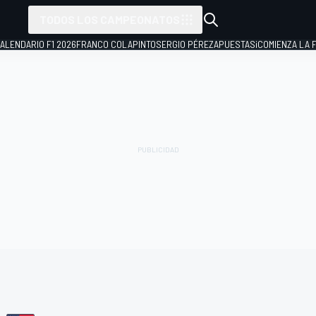
TODOS LOS CAMPEONATOS
ALENDARIO F1 2026
FRANCO COLAPINTO
SERGIO PÉREZ
APUESTAS
¡COMIENZA LA F