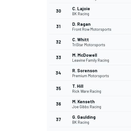
C. Lajoie
30
BK Racing
D. Ragan
31
Front Row Motorsports
C. Whitt
32
TriStar Motorsports
M. McDowell
33
Leavine Family Racing
R. Sorenson
34
Premium Motorsports
MÁS CATEGORÍAS
T. Hill
35
Rick Ware Racing
M. Kenseth
36
Joe Gibbs Racing
G. Gaulding
37
BK Racing