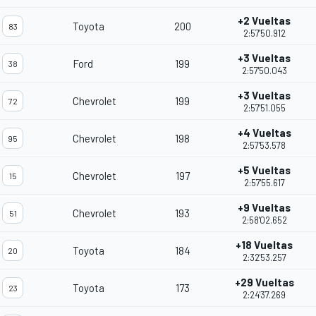
+2 Vueltas
Toyota
200
83
2:57'50.912
+3 Vueltas
Ford
199
38
2:57'50.043
+3 Vueltas
Chevrolet
199
72
2:57'51.055
+4 Vueltas
Chevrolet
198
95
2:57'53.578
+5 Vueltas
Chevrolet
197
15
2:57'55.617
+9 Vueltas
Chevrolet
193
51
2:58'02.652
+18 Vueltas
Toyota
184
20
2:32'53.257
+29 Vueltas
Toyota
173
23
2:24'37.269