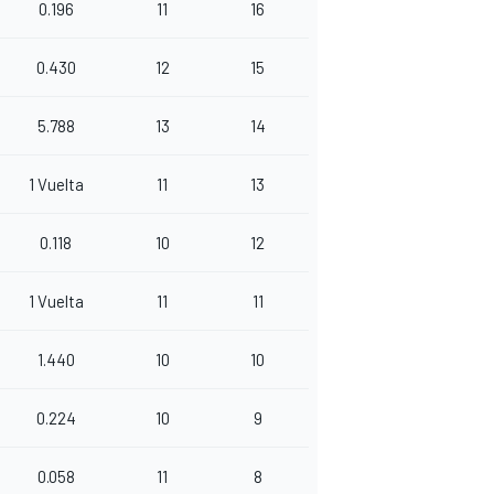
0.196
11
16
0.430
12
15
5.788
13
14
1 Vuelta
11
13
0.118
10
12
1 Vuelta
11
11
1.440
10
10
0.224
10
9
0.058
11
8