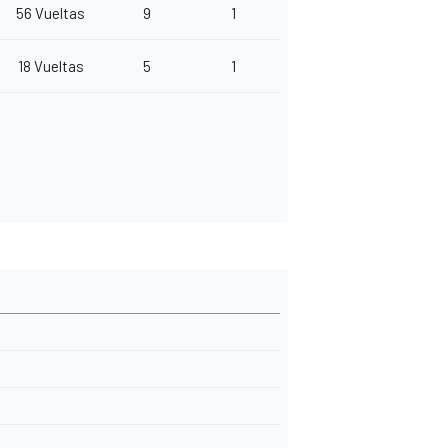
56 Vueltas
9
1
18 Vueltas
5
1