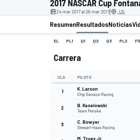
2017 NASCAR Cup Fontan
|
INDYCAR
24 mar 2017 al 26 mar 2017
, US
Resumen
Resultados
Noticias
Vi
EL
PL1
Q1
Q2
Q3
PL2
FI
Carrera
CLA
PILOTO
K. Larson
1
Chip Ganassi Racing
MOTOGP
B. Keselowski
2
Team Penske
C. Bowyer
3
Stewart-Haas Racing
M. Truex Jr.