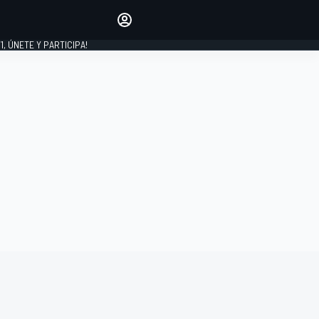
favoritos
Haz que se oiga tu voz
comentando artículos.
1, ÚNETE Y PARTICIPA!
INICIAR SESIÓN
EDICIÓN
LATINOAMÉRICA