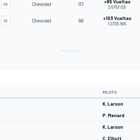
+85 Vueltas
Chevrolet
117
55
2:57'57.125
+103 Vueltas
Chevrolet
99
33
1:23'35.965
PILOTO
K. Larson
P. Menard
K. Larson
C. Elliott