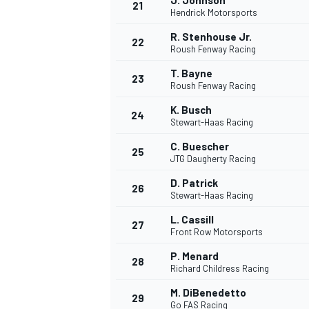
J. Johnson
21
Hendrick Motorsports
R. Stenhouse Jr.
22
Roush Fenway Racing
T. Bayne
23
Roush Fenway Racing
K. Busch
24
Stewart-Haas Racing
C. Buescher
25
JTG Daugherty Racing
D. Patrick
26
Stewart-Haas Racing
L. Cassill
27
Front Row Motorsports
P. Menard
28
Richard Childress Racing
M. DiBenedetto
29
Go FAS Racing