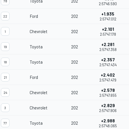
Toyota
202
78
2:57'46.590
+1.935
Ford
202
22
2:57'47.012
+2.101
Chevrolet
202
1
2:57'47.178
+2.281
Toyota
202
19
2:57'47.358
+2.357
Toyota
202
18
2:57'47.434
+2.402
Ford
202
21
2:57'47.479
+2.578
Chevrolet
202
24
2:57'47.655
+2.829
Chevrolet
202
3
2:57'47.906
+2.988
Toyota
202
77
2:57'48.065