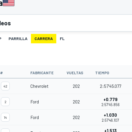
a
deos
P
PARRILLA
CARRERA
FL
#
FABRICANTE
VUELTAS
TIEMPO
Chevrolet
202
2:57'45.077
42
+0.779
Ford
202
2
2:57'45.856
+1.030
Ford
202
14
2:57'46.107
+1.513