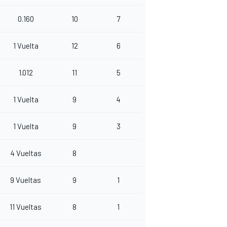
0.160
10
7
1 Vuelta
12
6
1.012
11
5
1 Vuelta
9
4
1 Vuelta
9
3
4 Vueltas
8
9 Vueltas
9
1
11 Vueltas
8
1