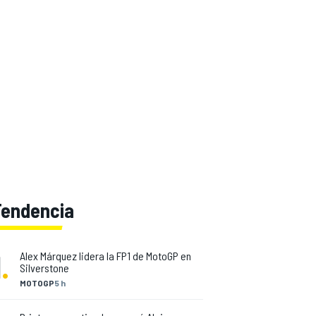
Tendencia
1
.
Alex Márquez lidera la FP1 de MotoGP en
Silverstone
MOTOGP
5 h