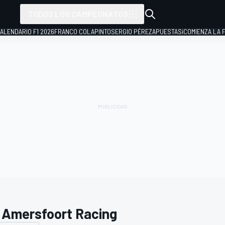
TODOS LOS CAMPEONATOS
ALENDARIO F1 2026
FRANCO COLAPINTO
SERGIO PÉREZ
APUESTAS
¡COMIENZA LA F
 Amersfoort Racing