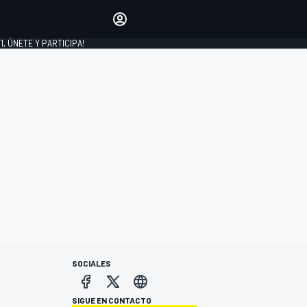
favoritos
Haz que se oiga tu voz
comentando artículos.
1, ÚNETE Y PARTICIPA!
INICIAR SESIÓN
EDICIÓN
LATINOAMÉRICA
SOCIALES
SIGUE EN CONTACTO