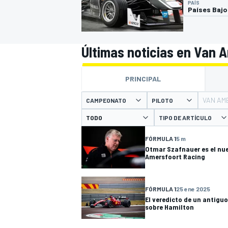
PAÍS
Países Bajo
INDYCAR
Últimas noticias en Van 
PRINCIPAL
VAN AM
CAMPEONATO
PILOTO
TIPO DE ARTÍCULO
FÓRMULA 1
5 m
Otmar Szafnauer es el nu
Amersfoort Racing
MOTOGP
FÓRMULA 1
25 ene 2025
El veredicto de un antiguo
sobre Hamilton