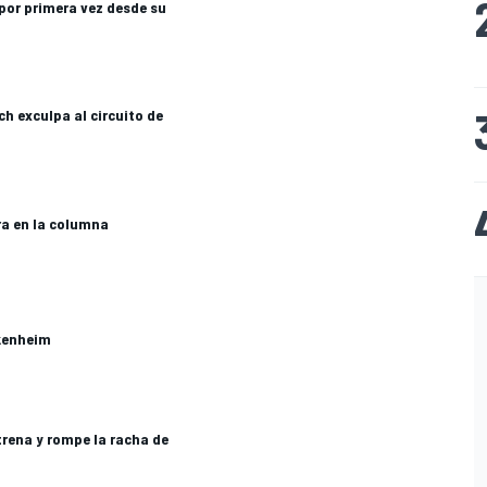
 por primera vez desde su
ch exculpa al circuito de
ra en la columna
ckenheim
rena y rompe la racha de