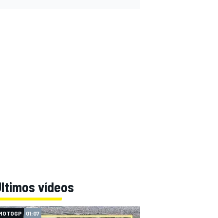
ltimos vídeos
MOTOGP
01:07