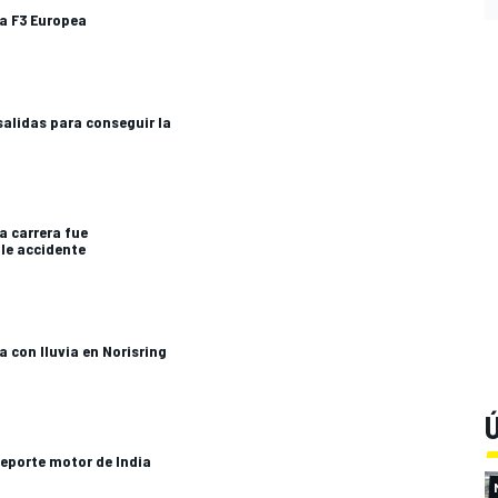
la F3 Europea
salidas para conseguir la
la carrera fue
ble accidente
 con lluvia en Norisring
Ú
deporte motor de India