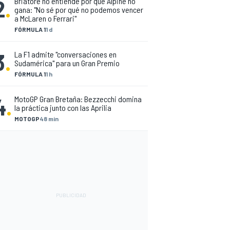
2
.
Briatore no entiende por qué Alpine no
gana: "No sé por qué no podemos vencer
a McLaren o Ferrari"
FÓRMULA 1
1 d
3
.
La F1 admite "conversaciones en
Sudamérica" para un Gran Premio
FÓRMULA 1
1 h
4
.
MotoGP Gran Bretaña: Bezzecchi domina
la práctica junto con las Aprilia
MOTOGP
48 min