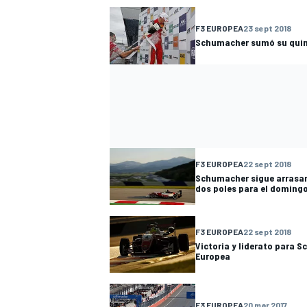
F3 EUROPEA
23 sept 2018
Schumacher sumó su quin
F3 EUROPEA
22 sept 2018
Schumacher sigue arrasan
dos poles para el doming
F3 EUROPEA
22 sept 2018
Victoria y liderato para 
Europea
F3 EUROPEA
20 mar 2017