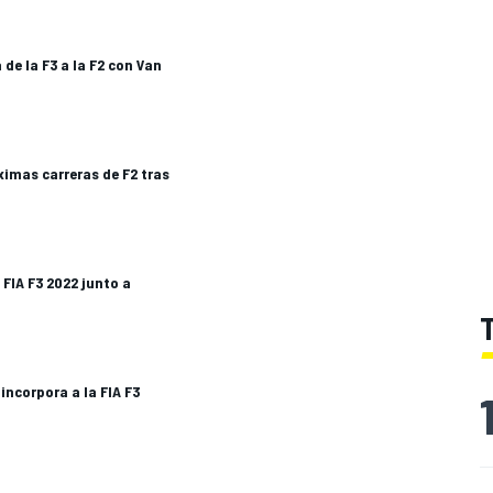
de la F3 a la F2 con Van
ximas carreras de F2 tras
FIA F3 2022 junto a
incorpora a la FIA F3