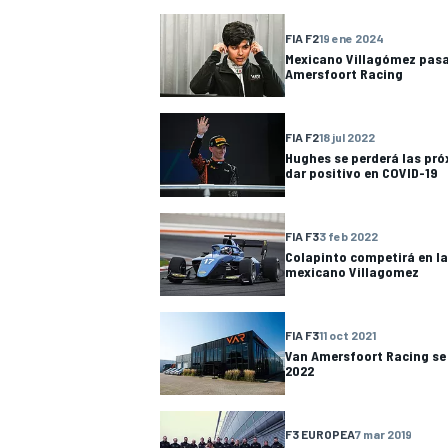
FIA F2
19 ene 2024
Mexicano Villagómez pasa 
Amersfoort Racing
FIA F2
18 jul 2022
Hughes se perderá las pró
dar positivo en COVID-19
NASCAR CUP
FIA F3
3 feb 2022
Colapinto competirá en la 
mexicano Villagomez
FIA F3
11 oct 2021
Van Amersfoort Racing se 
2022
F3 EUROPEA
7 mar 2019