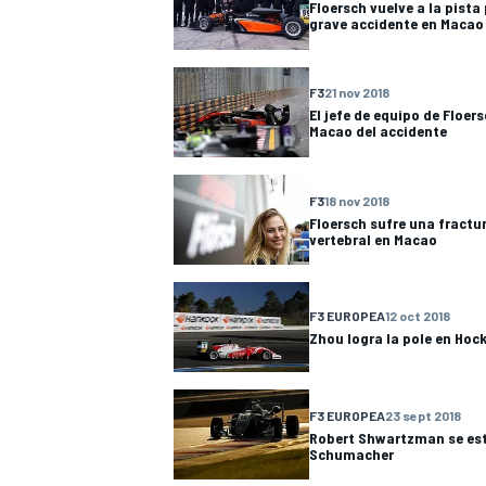
Floersch vuelve a la pista
grave accidente en Macao
FÓRMULA E
F3
21 nov 2018
El jefe de equipo de Floers
Macao del accidente
F3
18 nov 2018
Floersch sufre una fractu
vertebral en Macao
F3 EUROPEA
12 oct 2018
Zhou logra la pole en Ho
WRC
F3 EUROPEA
23 sept 2018
Robert Shwartzman se est
Schumacher