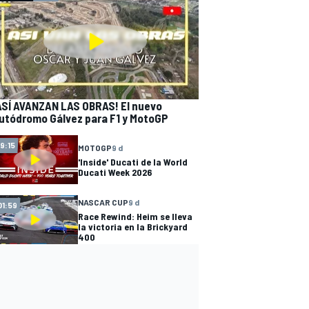
ASÍ AVANZAN LAS OBRAS! El nuevo
utódromo Gálvez para F1 y MotoGP
19:15
MOTOGP
9 d
'Inside' Ducati de la World
Ducati Week 2026
NASCAR CUP
9 d
01:59
Race Rewind: Heim se lleva
la victoria en la Brickyard
400