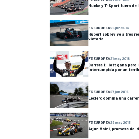
Mucke y T-Sport fuera de 
F3 EUROPEA
25 jun 2016
Hubert sobrevive a tres re
victoria
F3 EUROPEA
21 may 2016
Carrera 1: Ilott gana pero 
interrumpida por un terri
MÁS CATEGORÍAS
F3 EUROPEA
27 jun 2015
Leclerc domina una carrera
F3 EUROPEA
29 may 2015
Arjun Maini, promesa del 