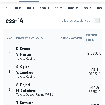
EL
SHD
SS-1
CSS-1
SS-2
CSS-2
SS-3
CSS-
css-14
Todas las estadísticas
TIEMPO
CLA
PILOTO/ COPILOTO
PENALIZACIÓN
TOTAL
E. Evans
1
2:32'05.6
S. Martin
Toyota Racing
S. Ogier
+17.8
2
V. Landais
2:32'23.4
Toyota Racing
S. Pajari
+44.4
3
M. Salminen
2:32'50.0
Toyota Gazoo Racing WRT2
T. Katsuta