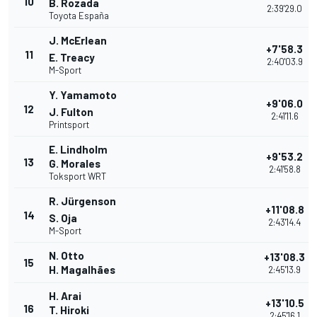
10
B. Rozada
2:39'29.0
Toyota España
J. McErlean
+7'58.3
11
E. Treacy
2:40'03.9
M-Sport
Y. Yamamoto
+9'06.0
12
J. Fulton
2:41'11.6
Printsport
E. Lindholm
+9'53.2
13
G. Morales
2:41'58.8
Toksport WRT
R. Jürgenson
+11'08.8
14
S. Oja
2:43'14.4
M-Sport
N. Otto
+13'08.3
15
H. Magalhães
2:45'13.9
H. Arai
+13'10.5
16
T. Hiroki
2:45'16.1