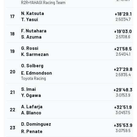
R2R×YAHAGI Racing Team
N. Katsuta
+18'29.1
17
T. Yasui
2:50'34.7
F. Nutahara
+19'03.0
18
S. Azuma
2:51'08.6
G. Rossi
+21'58.5
19
K. Sarmezan
2:54'04.1
O. Solberg
+27'29.8
20
E. Edmondson
2:59'35.4
Toyota Racing
S. Imai
+29'48.3
21
Y. Ogawa
3:01'53.9
A. Lafarja
+32'51.9
22
A. Blanco
3:04'57.5
D. Domínguez
+35'53.9
23
3:07'59.5
R. Penate