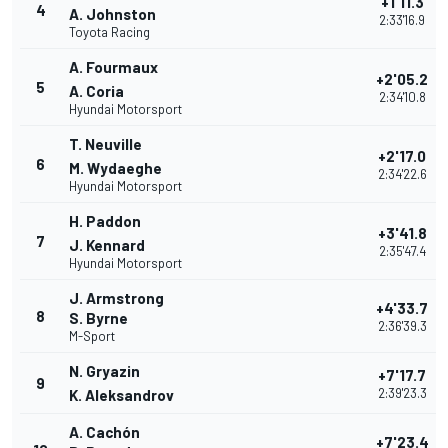
+1'11.3
4
A. Johnston
2:33'16.9
Toyota Racing
A. Fourmaux
+2'05.2
5
A. Coria
2:34'10.8
Hyundai Motorsport
T. Neuville
+2'17.0
6
M. Wydaeghe
2:34'22.6
Hyundai Motorsport
H. Paddon
+3'41.8
7
J. Kennard
2:35'47.4
Hyundai Motorsport
J. Armstrong
+4'33.7
8
S. Byrne
2:36'39.3
M-Sport
N. Gryazin
+7'17.7
9
2:39'23.3
K. Aleksandrov
A. Cachón
+7'23.4