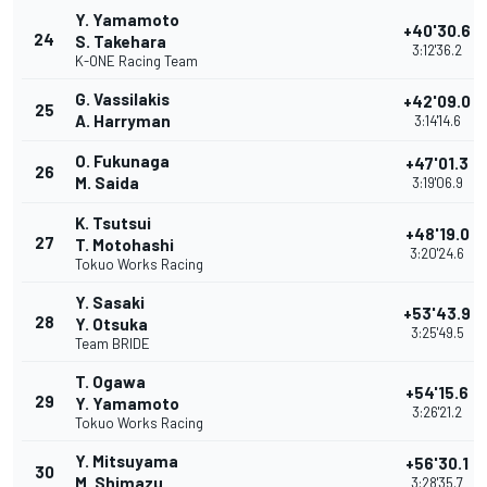
Y. Yamamoto
+40'30.6
24
S. Takehara
3:12'36.2
K-ONE Racing Team
G. Vassilakis
+42'09.0
25
A. Harryman
3:14'14.6
O. Fukunaga
+47'01.3
26
M. Saida
3:19'06.9
K. Tsutsui
+48'19.0
27
T. Motohashi
3:20'24.6
Tokuo Works Racing
Y. Sasaki
+53'43.9
28
Y. Otsuka
3:25'49.5
Team BRIDE
T. Ogawa
+54'15.6
29
Y. Yamamoto
3:26'21.2
Tokuo Works Racing
Y. Mitsuyama
+56'30.1
30
M. Shimazu
3:28'35.7