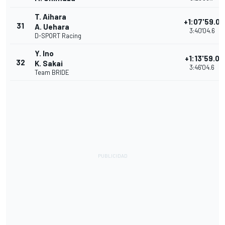
T. Aihara
+1:07'59.0
31
A. Uehara
3:40'04.6
D-SPORT Racing
Y. Ino
+1:13'59.0
32
K. Sakai
3:46'04.6
Team BRIDE