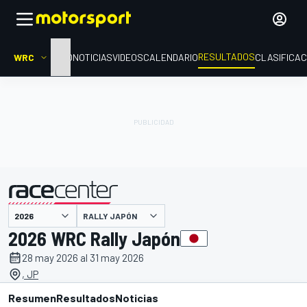
RESULTADOS
WRC
INICIO
NOTICIAS
VIDEOS
CALENDARIO
CLASIFICAC
RALLY JAPÓN
presentado por
2026 WRC Rally Japón
28 may 2026 al 31 may 2026
, JP
Resumen
Resultados
Noticias