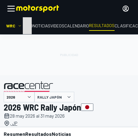
RESULTADOS
WRC
INICIO
NOTICIAS
VIDEOS
CALENDARIO
CLASIFICAC
RALLY JAPÓN
presentado por
2026 WRC Rally Japón
28 may 2026 al 31 may 2026
, JP
Resumen
Resultados
Noticias