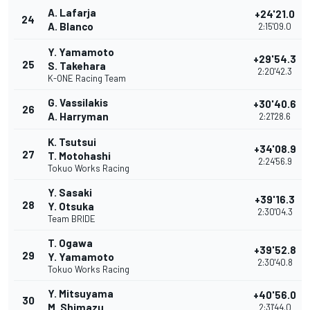
A. Lafarja
+24'21.0
24
A. Blanco
2:15'09.0
Y. Yamamoto
+29'54.3
25
S. Takehara
2:20'42.3
K-ONE Racing Team
G. Vassilakis
+30'40.6
26
A. Harryman
2:21'28.6
K. Tsutsui
+34'08.9
27
T. Motohashi
2:24'56.9
Tokuo Works Racing
Y. Sasaki
+39'16.3
28
Y. Otsuka
2:30'04.3
Team BRIDE
T. Ogawa
+39'52.8
29
Y. Yamamoto
2:30'40.8
Tokuo Works Racing
Y. Mitsuyama
+40'56.0
30
M. Shimazu
2:31'44.0