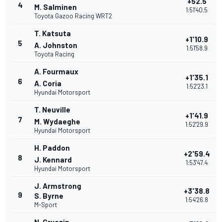
+52.5
4
M. Salminen
1:51'40.5
Toyota Gazoo Racing WRT2
T. Katsuta
+1'10.9
5
A. Johnston
1:51'58.9
Toyota Racing
A. Fourmaux
+1'35.1
6
A. Coria
1:52'23.1
Hyundai Motorsport
T. Neuville
+1'41.9
7
M. Wydaeghe
1:52'29.9
Hyundai Motorsport
H. Paddon
+2'59.4
8
J. Kennard
1:53'47.4
Hyundai Motorsport
J. Armstrong
+3'38.8
9
S. Byrne
1:54'26.8
M-Sport