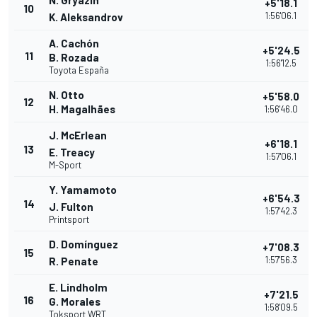
N. Gryazin
+5'18.1
10
1:56'06.1
K. Aleksandrov
A. Cachón
+5'24.5
11
B. Rozada
1:56'12.5
Toyota España
N. Otto
+5'58.0
12
H. Magalhães
1:56'46.0
J. McErlean
+6'18.1
13
E. Treacy
1:57'06.1
M-Sport
Y. Yamamoto
+6'54.3
14
J. Fulton
1:57'42.3
Printsport
D. Domínguez
+7'08.3
15
1:57'56.3
R. Penate
E. Lindholm
+7'21.5
16
G. Morales
1:58'09.5
Toksport WRT