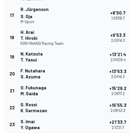
R. Jürgenson
+8'50.7
17
S. Oja
1:59'38.7
M-Sport
H. Arai
+9'53.3
18
T. Hiroki
2:00'41.3
R2R×YAHAGI Racing Team
N. Katsuta
+13'21.4
19
T. Yasui
2:04'09.4
F. Nutahara
+13'53.3
20
S. Azuma
2:04'41.3
O. Fukunaga
+15'29.2
21
M. Saida
2:06'17.2
G. Rossi
+15'55.3
22
K. Sarmezan
2:06'43.3
S. Imai
+21'33.7
23
Y. Ogawa
2:12'21.7