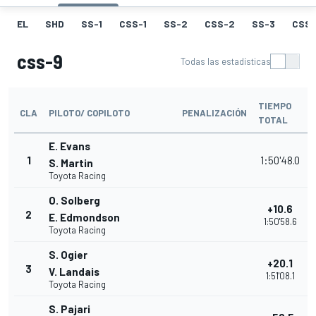
EL
SHD
SS-1
CSS-1
SS-2
CSS-2
SS-3
CSS-
css-9
Todas las estadísticas
TIEMPO
CLA
PILOTO/ COPILOTO
PENALIZACIÓN
TOTAL
E. Evans
1
1:50'48.0
S. Martin
Toyota Racing
O. Solberg
+10.6
2
E. Edmondson
1:50'58.6
Toyota Racing
S. Ogier
+20.1
3
V. Landais
1:51'08.1
Toyota Racing
S. Pajari