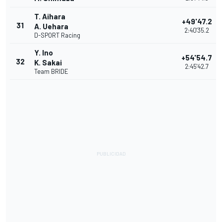
T. Aihara
+49'47.2
31
A. Uehara
2:40'35.2
D-SPORT Racing
Y. Ino
+54'54.7
32
K. Sakai
2:45'42.7
Team BRIDE