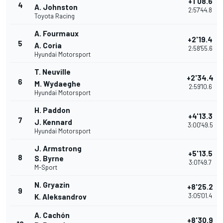
+1'08.6
4
A. Johnston
2:57'44.8
Toyota Racing
A. Fourmaux
+2'19.4
5
A. Coria
2:58'55.6
Hyundai Motorsport
T. Neuville
+2'34.4
6
M. Wydaeghe
2:59'10.6
Hyundai Motorsport
H. Paddon
+4'13.3
7
J. Kennard
3:00'49.5
Hyundai Motorsport
J. Armstrong
+5'13.5
8
S. Byrne
3:01'49.7
M-Sport
N. Gryazin
+8'25.2
9
3:05'01.4
K. Aleksandrov
A. Cachón
+8'30.9