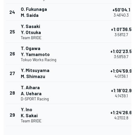
O. Fukunaga
+50'04.1
24
M. Saida
3:46'40.3
Y. Sasaki
+1:01'36.5
25
Y. Otsuka
3:58'12.7
Team BRIDE
T. Ogawa
+1:02'23.5
26
Y. Yamamoto
3:58'59.7
Tokuo Works Racing
Y. Mitsuyama
+1:04'59.9
27
M. Shimazu
4:01'36.1
T. Aihara
+1:18'02.9
28
A. Uehara
4:14'39.1
D-SPORT Racing
Y. Ino
+1:24'26.6
29
K. Sakai
4:21'02.8
Team BRIDE