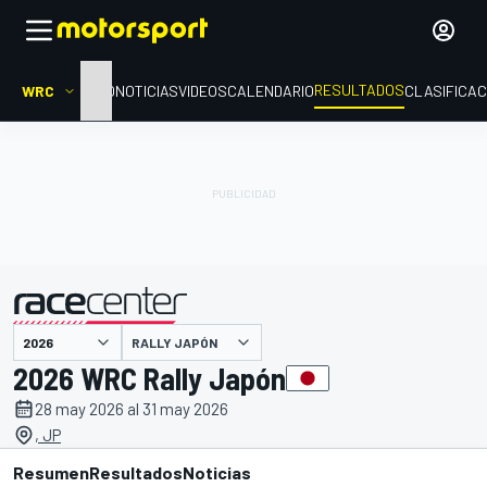
RESULTADOS
WRC
INICIO
NOTICIAS
VIDEOS
CALENDARIO
CLASIFICAC
RALLY JAPÓN
presentado por
2026 WRC Rally Japón
28 may 2026 al 31 may 2026
, JP
Resumen
Resultados
Noticias