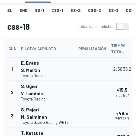
EL
SHD
SS-1
CSS-1
SS-2
CSS-2
SS-3
CSS-
css-18
Todas las estadísticas
TIEMPO
CLA
PILOTO/ COPILOTO
PENALIZACIÓN
TOTAL
E. Evans
1
2:56'36.2
S. Martin
Toyota Racing
S. Ogier
+15.5
2
V. Landais
2:56'51.7
Toyota Racing
S. Pajari
+49.5
3
M. Salminen
2:57'25.7
Toyota Gazoo Racing WRT2
T. Katsuta