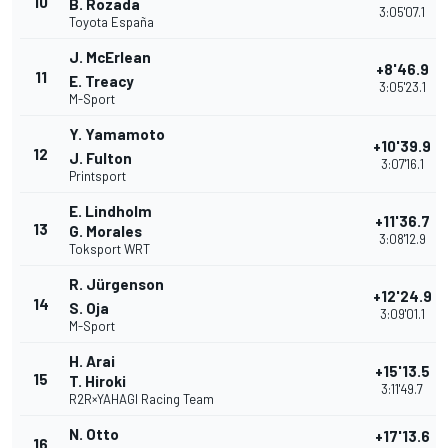
10
B. Rozada
3:05'07.1
Toyota España
J. McErlean
+8'46.9
11
E. Treacy
3:05'23.1
M-Sport
Y. Yamamoto
+10'39.9
12
J. Fulton
3:07'16.1
Printsport
E. Lindholm
+11'36.7
13
G. Morales
3:08'12.9
Toksport WRT
R. Jürgenson
+12'24.9
14
S. Oja
3:09'01.1
M-Sport
H. Arai
+15'13.5
15
T. Hiroki
3:11'49.7
R2R×YAHAGI Racing Team
N. Otto
+17'13.6
16