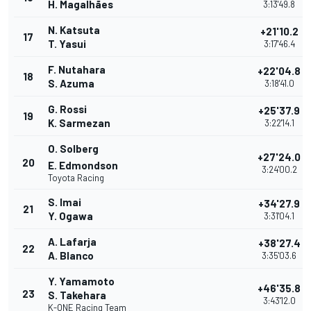
H. Magalhães
3:13'49.8
N. Katsuta
+21'10.2
17
T. Yasui
3:17'46.4
F. Nutahara
+22'04.8
18
S. Azuma
3:18'41.0
G. Rossi
+25'37.9
19
K. Sarmezan
3:22'14.1
O. Solberg
+27'24.0
20
E. Edmondson
3:24'00.2
Toyota Racing
S. Imai
+34'27.9
21
Y. Ogawa
3:31'04.1
A. Lafarja
+38'27.4
22
A. Blanco
3:35'03.6
Y. Yamamoto
+46'35.8
23
S. Takehara
3:43'12.0
K-ONE Racing Team