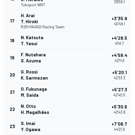
39'59.1
Toksport WRT
H. Arai
+3'35.9
17
T. Hiroki
40'49.1
R2R×YAHAGI Racing Team
N. Katsuta
+4'28.5
18
T. Yasui
41'41.7
F. Nutahara
+4'58.4
19
S. Azuma
42'11.6
G. Rossi
+5'20.1
20
K. Sarmezan
42'33.3
O. Fukunaga
+5'27.3
21
M. Saida
42'40.5
N. Otto
+5'30.6
22
H. Magalhães
42'43.8
S. Imai
+7'08.7
23
Y. Ogawa
44'21.9