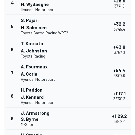
+28.6
4
M. Wydaeghe
37'41.8
Hyundai Motorsport
S. Pajari
+32.2
5
M. Salminen
37'45.4
Toyota Gazoo Racing WRT2
T. Katsuta
+43.8
6
A. Johnston
37'57.0
Toyota Racing
A. Fourmaux
+54.4
7
A. Coria
38'07.6
Hyundai Motorsport
H. Paddon
+1'17.1
8
J. Kennard
38'30.3
Hyundai Motorsport
J. Armstrong
+1'29.2
9
S. Byrne
38'42.4
M-Sport