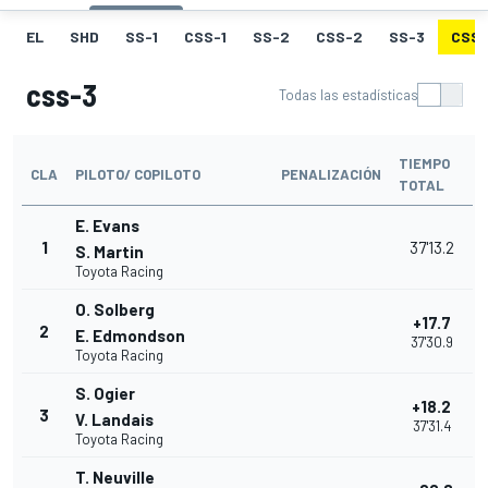
EL
SHD
SS-1
CSS-1
SS-2
CSS-2
SS-3
CSS-
css-3
Todas las estadísticas
TIEMPO
CLA
PILOTO/ COPILOTO
PENALIZACIÓN
TOTAL
E. Evans
1
37'13.2
S. Martin
Toyota Racing
O. Solberg
+17.7
2
E. Edmondson
37'30.9
Toyota Racing
S. Ogier
+18.2
3
V. Landais
37'31.4
Toyota Racing
T. Neuville