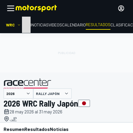
RESULTADOS
WRC
INICIO
NOTICIAS
VIDEOS
CALENDARIO
CLASIFICAC
RALLY JAPÓN
presentado por
2026 WRC Rally Japón
28 may 2026 al 31 may 2026
, JP
Resumen
Resultados
Noticias