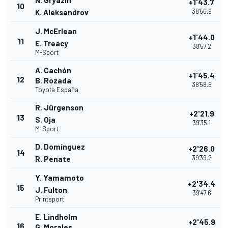
N. Gryazin
+1'43.7
10
38'56.9
K. Aleksandrov
J. McErlean
+1'44.0
11
E. Treacy
38'57.2
M-Sport
A. Cachón
+1'45.4
12
B. Rozada
38'58.6
Toyota España
R. Jürgenson
+2'21.9
13
S. Oja
39'35.1
M-Sport
D. Domínguez
+2'26.0
14
39'39.2
R. Penate
Y. Yamamoto
+2'34.4
15
J. Fulton
39'47.6
Printsport
E. Lindholm
+2'45.9
16
G. Morales