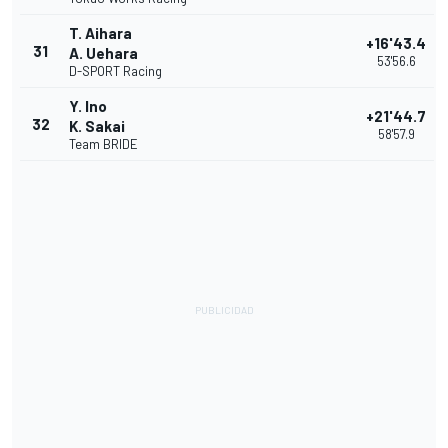
T. Aihara
+16'43.4
31
A. Uehara
53'56.6
D-SPORT Racing
Y. Ino
+21'44.7
32
K. Sakai
58'57.9
Team BRIDE