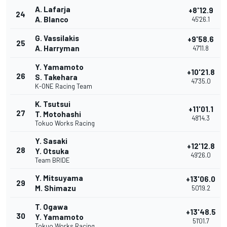
A. Lafarja
+8'12.9
24
A. Blanco
45'26.1
G. Vassilakis
+9'58.6
25
A. Harryman
47'11.8
Y. Yamamoto
+10'21.8
26
S. Takehara
47'35.0
K-ONE Racing Team
K. Tsutsui
+11'01.1
27
T. Motohashi
48'14.3
Tokuo Works Racing
Y. Sasaki
+12'12.8
28
Y. Otsuka
49'26.0
Team BRIDE
Y. Mitsuyama
+13'06.0
29
M. Shimazu
50'19.2
T. Ogawa
+13'48.5
30
Y. Yamamoto
51'01.7
Tokuo Works Racing