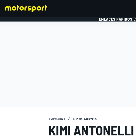
ENLACES RÁPIDOS:
C
FÓRMULA 1
Fórmula 1
GP de Austria
KIMI ANTONELLI