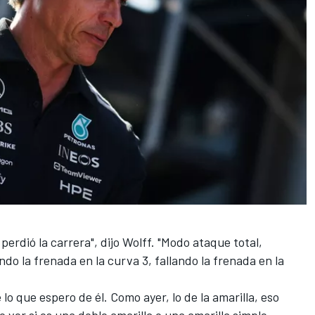
perdió la carrera", dijo Wolff. "Modo ataque total,
ando la frenada en la curva 3, fallando la frenada en la
lo que espero de él. Como ayer, lo de la amarilla, eso