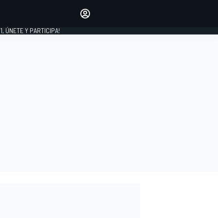
favoritos
Haz que se oiga tu voz
comentando artículos.
1, ÚNETE Y PARTICIPA!
INICIAR SESIÓN
EDICIÓN
LATINOAMÉRICA