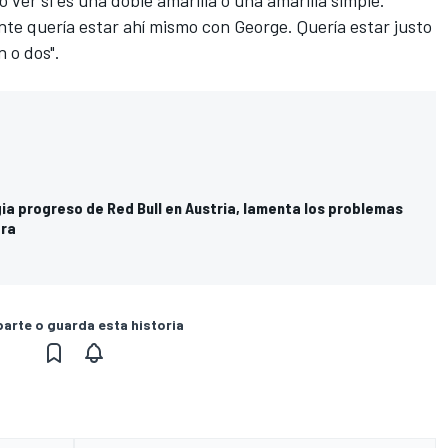
o ver si es una doble amarilla o una amarilla simple.
te quería estar ahí mismo con George. Quería estar justo
n o dos".
ia progreso de Red Bull en Austria, lamenta los problemas
era
rte o guarda esta historia