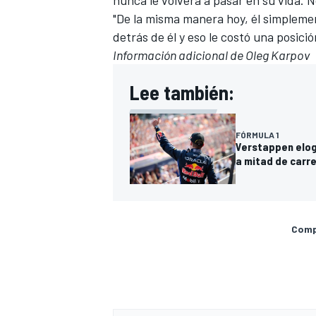
nunca le volverá a pasar en su vida. N
"De la misma manera hoy, él simplemen
detrás de él y eso le costó una posició
Información adicional de Oleg Karpov
Lee también:
FÓRMULA 1
Verstappen elog
a mitad de carr
Compa