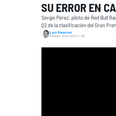
SU ERROR EN C
INDYCAR
Sergio Pérez, piloto de Red Bull Ra
Q2 de la clasificación del Gran Pr
Luis Ramírez
Editado:
19 jun 2022, 7:56
MOTOGP