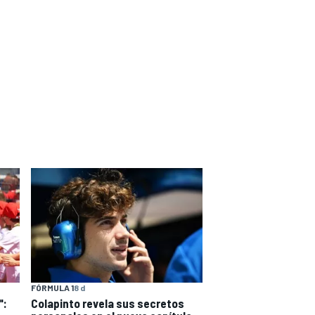
FÓRMULA 1
8 d
":
Colapinto revela sus secretos