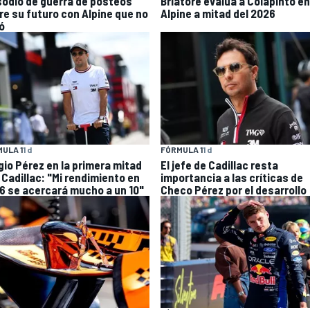
sodio de guerra de posteos
Briatore evalúa a Colapinto en
re su futuro con Alpine que no
Alpine a mitad del 2026
ó
ULA 1
1 d
FÓRMULA 1
1 d
gio Pérez en la primera mitad
El jefe de Cadillac resta
 Cadillac: "Mi rendimiento en
importancia a las críticas de
6 se acercará mucho a un 10"
Checo Pérez por el desarrollo