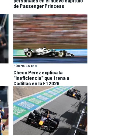
personales en el nuevo capítulo
de Passenger Princess
FÓRMULA 1
2 d
Checo Pérez explica la
"ineficiencia" que frena a
Cadillac en la F1 2026