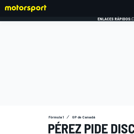
ENLACES RÁPIDOS:
C
FÓRMULA 1
Fórmula 1
GP de Canadá
PÉREZ PIDE DIS