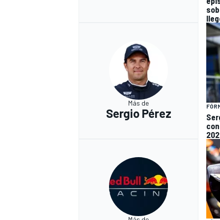
epi
sob
lleg
Más de
FÓRM
Sergio Pérez
Ser
con
202
Más de