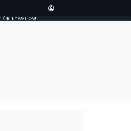
favoritos
Haz que se oiga tu voz
comentando artículos.
1, ÚNETE Y PARTICIPA!
INICIAR SESIÓN
EDICIÓN
LATINOAMÉRICA