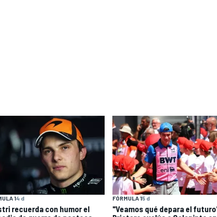
ULA 1
4 d
FÓRMULA 1
5 d
stri recuerda con humor el
"Veamos qué depara el futuro