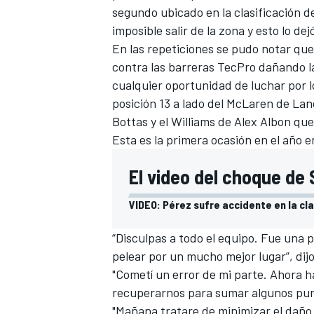
segundo ubicado en la clasificación d
FÓRMULA E
imposible salir de la zona y esto lo de
En las repeticiones se pudo notar que
contra las barreras TecPro dañando la
cualquier oportunidad de luchar por l
posición 13 a lado del McLaren de Lan
Bottas y el Williams de Alex Albon que
Esta es la primera ocasión en el año e
El video del choque de 
VIDEO: Pérez sufre accidente en la cl
WRC
“Disculpas a todo el equipo. Fue una
pelear por un mucho mejor lugar”, dij
"Cometí un error de mi parte. Ahora h
recuperarnos para sumar algunos punt
"Mañana tratare de minimizar el daño