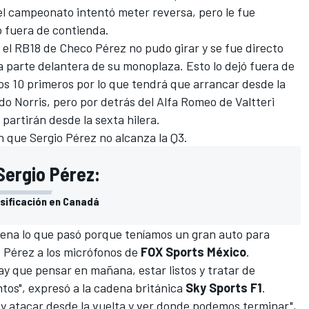
el campeonato intentó meter reversa, pero le fue
jó fuera de contienda.
 el RB18 de Checo Pérez no pudo girar y se fue directo
 parte delantera de su monoplaza. Esto lo dejó fuera de
os 10 primeros por lo que tendrá que arrancar desde la
do Norris, pero por detrás del Alfa Romeo de Valtteri
 partirán desde la sexta hilera.
n que Sergio Pérez no alcanza la Q3.
Sergio Pérez:
asificación en Canadá
 pena lo que pasó porque teníamos un gran auto para
o Pérez a los micrófonos de
FOX Sports México
.
ay que pensar en mañana, estar listos y tratar de
os", expresó a la cadena británica
Sky Sports F1
.
 y atacar desde la vuelta y ver donde podemos terminar",