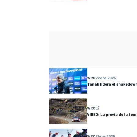
WRC
22 ene 2025
Tanak lidera el shakedow
WRC
VIDEO: La previa de la te
WRC
21 ene 2025