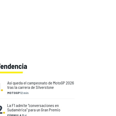
Tendencia
1
.
Así queda el campeonato de MotoGP 2026
tras la carrera de Silverstone
MOTOGP
12 min
2
.
La F1 admite "conversaciones en
Sudamérica" para un Gran Premio
FÓRMULA 1
1 d