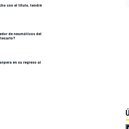
cho con el título, tendré
eedor de neumáticos del
tecarlo?
npera en su regreso al
Ú