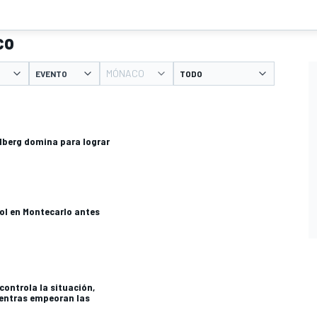
co
MÓNACO
EVENTO
lberg domina para lograr
ol en Montecarlo antes
controla la situación,
ientras empeoran las