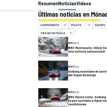
Resumen
Noticias
Videos
INDYCAR
Últimas noticias en Móna
CAMPEONATO
PILOTO
EQUIPO
TIPO DE ARTÍCULO
WRC
6 m
WRC Montecarlo: Oliver So
una victoria sensacional
WRC
6 m
Solberg mantiene el contr
del Super Domingo
MOTOGP
WRC
6 m
WRC Monte Carlo: Solberg 
Evans contiene a Ogier m
condiciones