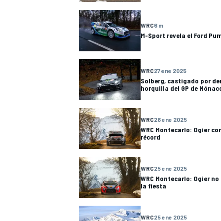
WRC
6 m
M-Sport revela el Ford Pu
WRC
27 ene 2025
Solberg, castigado por de
NASCAR CUP
horquilla del GP de Mónac
WRC
26 ene 2025
WRC Montecarlo: Ogier con
récord
WRC
25 ene 2025
WRC Montecarlo: Ogier no
la fiesta
WRC
25 ene 2025