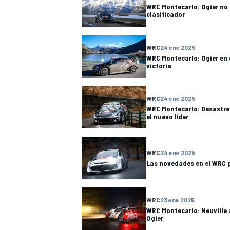
WRC Montecarlo: Ogier no 
FÓRMULA E
clasificador
WRC
24 ene 2025
WRC Montecarlo: Ogier en
victoria
WRC
24 ene 2025
WRC Montecarlo: Desastre 
el nuevo líder
WRC
24 ene 2025
Las novedades en el WRC 
WRC
WRC
23 ene 2025
WRC Montecarlo: Neuville 
Ogier