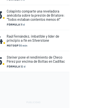
3
.
Colapinto comparte una reveladora
anécdota sobre la presión de Briatore:
"Todos estaban contentos menos él"
FÓRMULA 1
1 d
4
.
Raúl Fernández, imbatible y líder de
principio a fin en Silverstone
MOTOGP
30 min
5
.
Steiner pone el rendimiento de Checo
Pérez por encima de Bottas en Cadillac
FÓRMULA 1
2 d