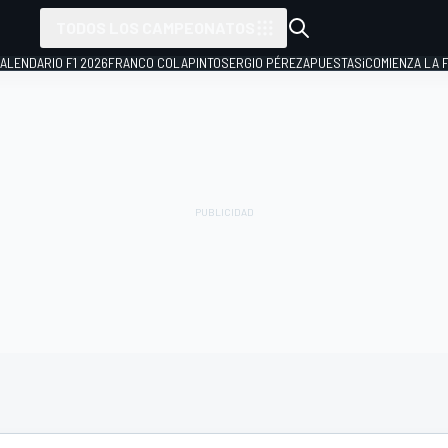
TODOS LOS CAMPEONATOS
ALENDARIO F1 2026
FRANCO COLAPINTO
SERGIO PÉREZ
APUESTAS
¡COMIENZA LA F