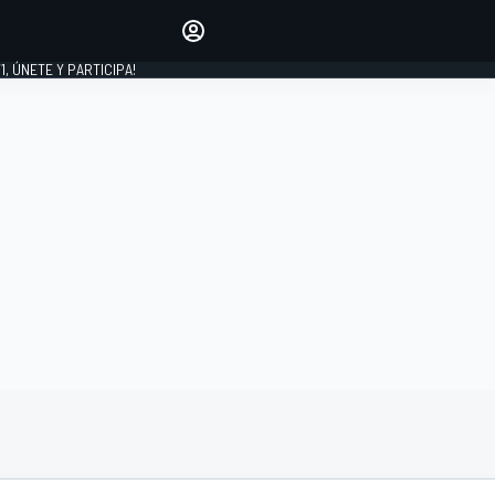
favoritos
Haz que se oiga tu voz
comentando artículos.
1, ÚNETE Y PARTICIPA!
INICIAR SESIÓN
EDICIÓN
LATINOAMÉRICA