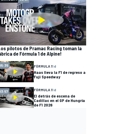
Los pilotos de Pramac Racing toman la
ábrica de Fórmula 1 de Alpine!
05:35
FÓRMULA 1
1 d
Haas lleva la F1 de regreso a
Fuji Speedway
FÓRMULA 1
1 d
03:57
El detrás de escena de
Cadillac en el GP de Hungría
de F1 2026