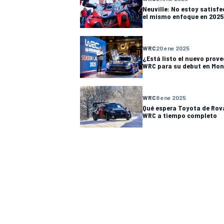
Neuville: No estoy satisfe
el mismo enfoque en 2025
WRC
20 ene 2025
¿Está listo el nuevo prov
WRC para su debut en Mon
WRC
8 ene 2025
Qué espera Toyota de Rova
WRC a tiempo completo
MÁS CATEGORÍAS