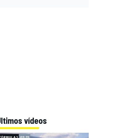
ltimos vídeos
FÓRMULA 1
02:21