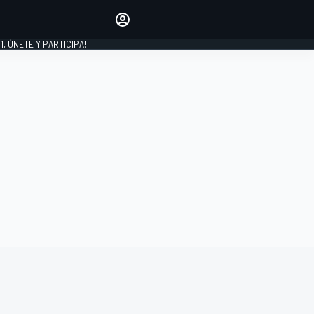
favoritos
Haz que se oiga tu voz
comentando artículos.
1, ÚNETE Y PARTICIPA!
INICIAR SESIÓN
EDICIÓN
LATINOAMÉRICA