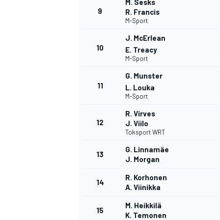
M. Sesks
9
R. Francis
FÓRMULA E
M-Sport
J. McErlean
10
E. Treacy
M-Sport
G. Munster
11
L. Louka
M-Sport
R. Virves
12
J. Viilo
Toksport WRT
G. Linnamäe
13
WRC
J. Morgan
R. Korhonen
14
A. Viinikka
M. Heikkilä
15
K. Temonen