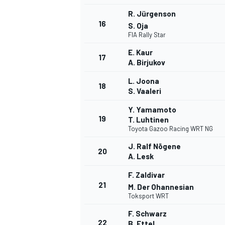
R. Jürgenson
16
S. Oja
FIA Rally Star
E. Kaur
17
A. Birjukov
L. Joona
18
S. Vaaleri
Y. Yamamoto
19
T. Luhtinen
Toyota Gazoo Racing WRT NG
J. Ralf Nõgene
20
A. Lesk
F. Zaldivar
21
M. Der Ohannesian
Toksport WRT
F. Schwarz
22
B. Ettel