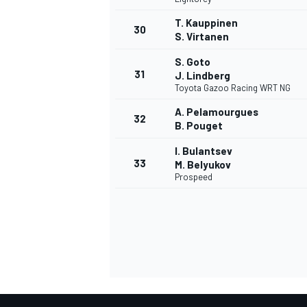
T. Kauppinen
30
S. Virtanen
S. Goto
31
J. Lindberg
Toyota Gazoo Racing WRT NG
A. Pelamourgues
32
B. Pouget
I. Bulantsev
33
M. Belyukov
Prospeed