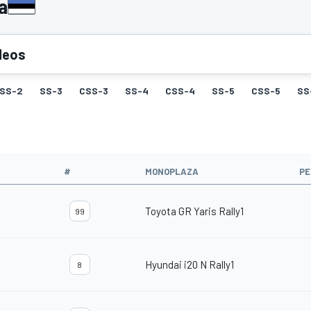
a
deos
SS-2
SS-3
CSS-3
SS-4
CSS-4
SS-5
CSS-5
SS
#
MONOPLAZA
PE
Toyota GR Yaris Rally1
99
Hyundai i20 N Rally1
8