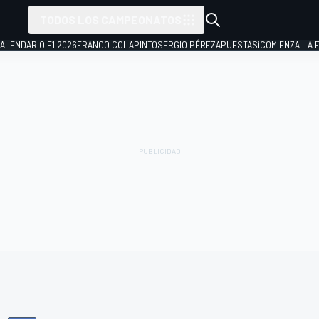
TODOS LOS CAMPEONATOS
ALENDARIO F1 2026
FRANCO COLAPINTO
SERGIO PÉREZ
APUESTAS
¡COMIENZA LA F