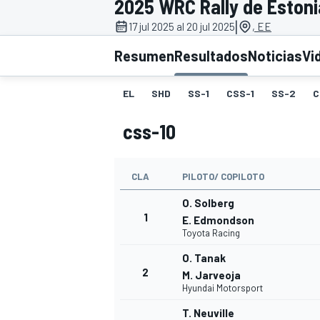
2025 WRC Rally de Estoni
|
INDYCAR
17 jul 2025 al 20 jul 2025
, EE
Resumen
Resultados
Noticias
Vi
EL
SHD
SS-1
CSS-1
SS-2
C
css-10
CLA
PILOTO/ COPILOTO
O. Solberg
1
E. Edmondson
Toyota Racing
MOTOGP
O. Tanak
2
M. Jarveoja
Hyundai Motorsport
T. Neuville