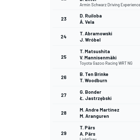
Armin Schwarz Driving Experienc
D. Ruiloba
23
Á. Vela
T. Abramowski
24
J. Wróbel
T. Matsushita
25
V. Mannisenmäki
Toyota Gazoo Racing WRT NG
B. Ten Brinke
26
T. Woodburn
MÁS CATEGORÍAS
G. Bonder
27
Ł. Jastrzębski
M. Andre Martinez
28
M. Aranguren
T. Pärs
29
A. Pärs
LightGrey