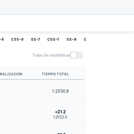
-6
CSS-6
SS-7
CSS-7
SS-8
CSS-8
SS-9
CSS-9
Todas las estadísticas
NALIZACIÓN
TIEMPO TOTAL
1:25'00.8
+21.2
1:25'22.0