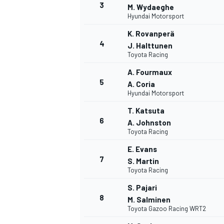
3
M. Wydaeghe
Hyundai Motorsport
K. Rovanperä
4
J. Halttunen
Toyota Racing
A. Fourmaux
5
A. Coria
NASCAR CUP
Hyundai Motorsport
T. Katsuta
6
A. Johnston
Toyota Racing
E. Evans
7
S. Martin
Toyota Racing
S. Pajari
8
M. Salminen
Toyota Gazoo Racing WRT2