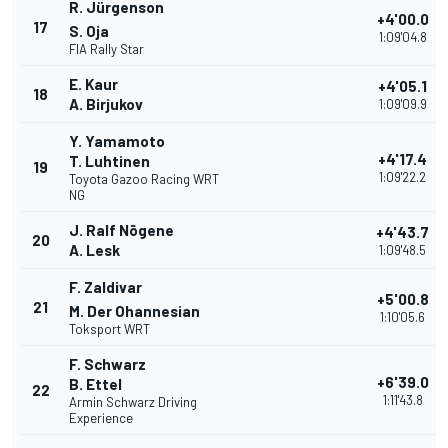
R. Jürgenson
+4'00.0
17
S. Oja
1:09'04.8
FIA Rally Star
E. Kaur
+4'05.1
18
A. Birjukov
1:09'09.9
Y. Yamamoto
+4'17.4
T. Luhtinen
19
1:09'22.2
Toyota Gazoo Racing WRT
NG
J. Ralf Nõgene
+4'43.7
20
A. Lesk
1:09'48.5
F. Zaldivar
+5'00.8
21
M. Der Ohannesian
1:10'05.6
Toksport WRT
F. Schwarz
+6'39.0
B. Ettel
22
1:11'43.8
Armin Schwarz Driving
Experience