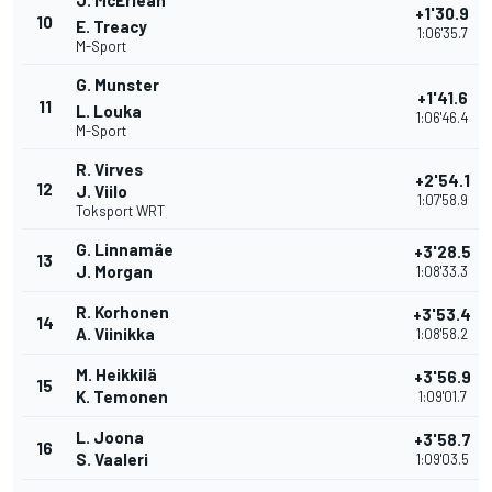
J. McErlean
+1'30.9
10
E. Treacy
1:06'35.7
M-Sport
G. Munster
+1'41.6
11
L. Louka
1:06'46.4
M-Sport
R. Virves
+2'54.1
12
J. Viilo
1:07'58.9
Toksport WRT
G. Linnamäe
+3'28.5
13
J. Morgan
1:08'33.3
R. Korhonen
+3'53.4
14
A. Viinikka
1:08'58.2
M. Heikkilä
+3'56.9
15
K. Temonen
1:09'01.7
L. Joona
+3'58.7
16
S. Vaaleri
1:09'03.5