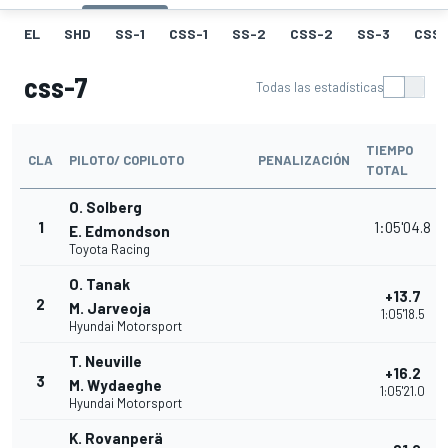
EL
SHD
SS-1
CSS-1
SS-2
CSS-2
SS-3
CSS-
css-7
Todas las estadísticas
TIEMPO
CLA
PILOTO/ COPILOTO
PENALIZACIÓN
TOTAL
O. Solberg
1
1:05'04.8
E. Edmondson
Toyota Racing
O. Tanak
+13.7
2
M. Jarveoja
1:05'18.5
Hyundai Motorsport
T. Neuville
+16.2
3
M. Wydaeghe
1:05'21.0
Hyundai Motorsport
K. Rovanperä