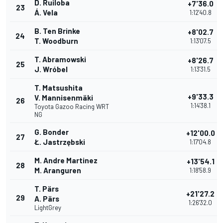
D. Ruiloba
+7'36.0
23
Á. Vela
1:12'40.8
B. Ten Brinke
+8'02.7
24
T. Woodburn
1:13'07.5
T. Abramowski
+8'26.7
25
J. Wróbel
1:13'31.5
T. Matsushita
+9'33.3
V. Mannisenmäki
26
1:14'38.1
Toyota Gazoo Racing WRT
NG
G. Bonder
+12'00.0
27
Ł. Jastrzębski
1:17'04.8
M. Andre Martinez
+13'54.1
28
M. Aranguren
1:18'58.9
T. Pärs
+21'27.2
29
A. Pärs
1:26'32.0
LightGrey