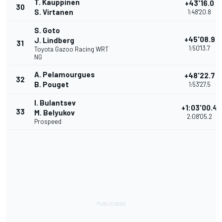
T. Kauppinen
+43'16.0
30
S. Virtanen
1:48'20.8
S. Goto
+45'08.9
J. Lindberg
31
1:50'13.7
Toyota Gazoo Racing WRT
NG
A. Pelamourgues
+48'22.7
32
B. Pouget
1:53'27.5
I. Bulantsev
+1:03'00.4
33
M. Belyukov
2:08'05.2
Prospeed