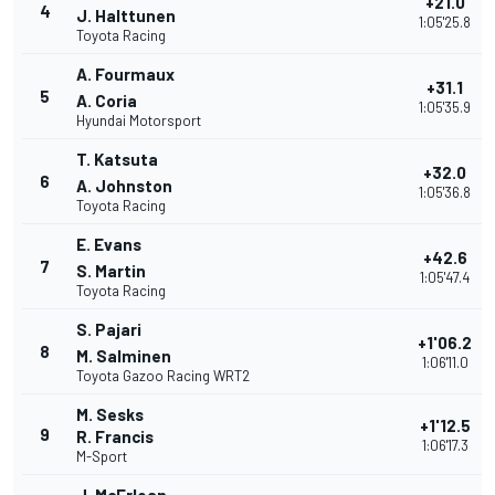
+21.0
4
J. Halttunen
1:05'25.8
Toyota Racing
A. Fourmaux
+31.1
5
A. Coria
1:05'35.9
Hyundai Motorsport
T. Katsuta
+32.0
6
A. Johnston
1:05'36.8
Toyota Racing
E. Evans
+42.6
7
S. Martin
1:05'47.4
Toyota Racing
S. Pajari
+1'06.2
8
M. Salminen
1:06'11.0
Toyota Gazoo Racing WRT2
M. Sesks
+1'12.5
9
R. Francis
1:06'17.3
M-Sport