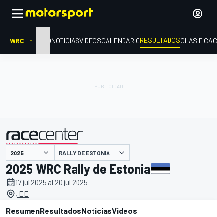
RESULTADOS
WRC
INICIO
NOTICIAS
VIDEOS
CALENDARIO
CLASIFICAC
RALLY DE ESTONIA
presentado por
2025 WRC Rally de Estonia
17 jul 2025 al 20 jul 2025
, EE
Resumen
Resultados
Noticias
Videos